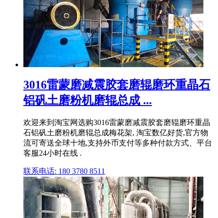
3016雷蒙磨减震胶套磨辊磨环重晶石
铝矾土磨粉机磨辊总成 ...
欢迎来到淘宝网选购3016雷蒙磨减震胶套磨辊磨环重晶
石铝矾土磨粉机磨辊总成梅花架, 淘宝数亿好货,官方物
流可寄送全球十地,支持外币支付等多种付款方式、平台
客服24小时在线 .
联系电话: 180 3780 8511