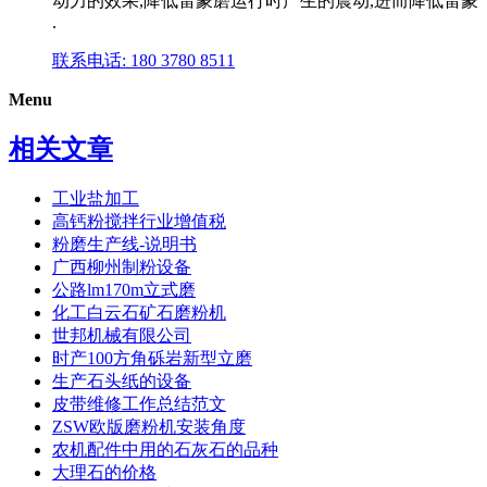
动力的效果,降低雷蒙磨运行时产生的震动,进而降低雷蒙
.
联系电话: 180 3780 8511
Menu
相关文章
工业盐加工
高钙粉搅拌行业增值税
粉磨生产线-说明书
广西柳州制粉设备
公路lm170m立式磨
化工白云石矿石磨粉机
世邦机械有限公司
时产100方角砾岩新型立磨
生产石头纸的设备
皮带维修工作总结范文
ZSW欧版磨粉机安装角度
农机配件中用的石灰石的品种
大理石的价格