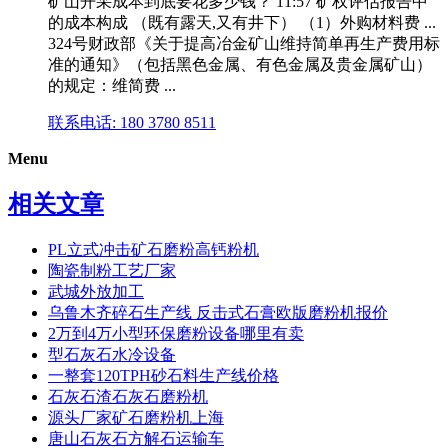
矿山开采成本到底要花多少钱？ 11:57 矿权评估报告中
的成本构成 （既有露天,又有井下） （1）外购材料费 ...
324号财政部《关于提高冶金矿山维持简单再生产费用标
准的通知》（包括黑色金属、有色金属及贵金属矿山）
的规定：维简费 ...
联系电话: 180 3780 8511
Menu
相关文章
PL立式冲击矿石磨粉高钙粉机
陶瓷制粉工艺厂家
武城外放加工
乌鲁木齐碎石生产线 反击式石膏欧版磨粉机报价
2万到4万小型环保磨粉设备哪里有卖
型石灰石水冷设备
一整套120TPH砂石料生产线价格
石灰石渣石灰石磨粉机
源头厂家矿石磨粉机上海
唐山石灰石方解石运输车