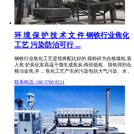
环 境 保 护 技 术 文 件 钢铁行业焦化
工艺 污染防治可行 ...
钢铁行业焦化工艺是指将配比好的 煤粉碎为合格煤粒,装
入焦 炉炭化室高温干馏生成焦炭,再经熄焦、筛焦得到合
格冶金焦,并 ... 焦化工艺产生的污染包括大气污染、水 .
联系电话: 180 3780 8511