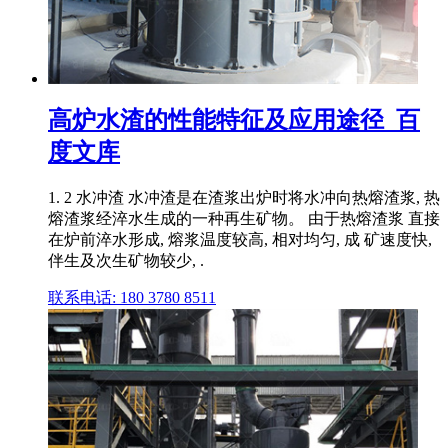
高炉水渣的性能特征及应用途径_百
度文库
1. 2 水冲渣 水冲渣是在渣浆出炉时将水冲向热熔渣浆, 热
熔渣浆经淬水生成的一种再生矿物。 由于热熔渣浆 直接
在炉前淬水形成, 熔浆温度较高, 相对均匀, 成 矿速度快,
伴生及次生矿物较少, .
联系电话: 180 3780 8511