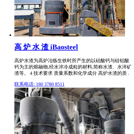
高 炉 水 渣 iBaosteel
高炉水渣为高炉冶炼生铁时所产生的以硅酸钙与硅铝酸
钙为主的熔融物,经水淬冷成粒的材料,简称水渣、水淬矿
渣等。 4 技术要求 质量系数和化学成分 高炉水渣的质 .
联系电话: 180 3780 8511