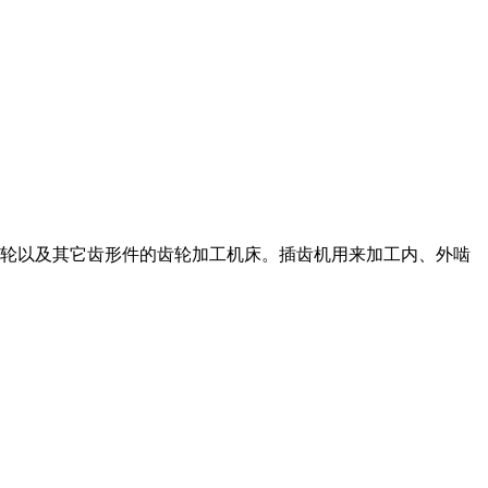
圆柱齿轮以及其它齿形件的齿轮加工机床。插齿机用来加工内、外啮