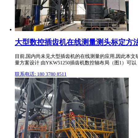
大型数控插齿机在线测量测头标定方
目前,国内尚未见大型插齿机的在线测量的应用,因此本文研
量方案设计 由YKW51250插齿机数控轴布局（图1）可以
联系电话: 180 3780 8511