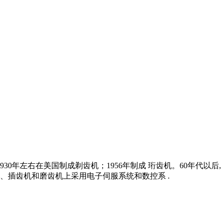
930年左右在美国制成剃齿机；1956年制成 珩齿机。60年代
、插齿机和磨齿机上采用电子伺服系统和数控系 .