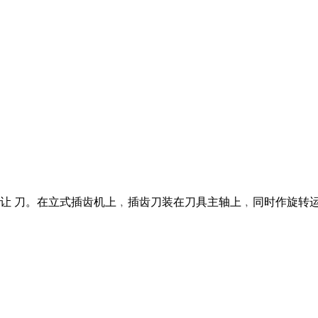
让 刀。在立式插齿机上﹐插齿刀装在刀具主轴上﹐同时作旋转