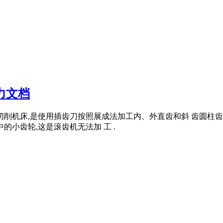
创力文档
种金属切削机床,是使用插齿刀按照展成法加工内、外直齿和斜 齿
的小齿轮,这是滚齿机无法加 工 .