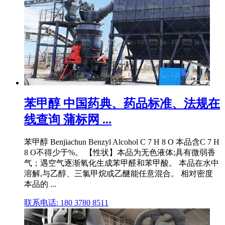
苯甲醇 中国药典、药品标准、法规在
线查询 蒲标网 ...
苯甲醇 Benjiachun Benzyl Alcohol C 7 H 8 O 本品含C 7 H
8 O不得少于%。 【性状】本品为无色液体;具有微弱香
气；遇空气逐渐氧化生成苯甲醛和苯甲酸。 本品在水中
溶解,与乙醇、三氯甲烷或乙醚能任意混合。 相对密度
本品的 ...
联系电话: 180 3780 8511