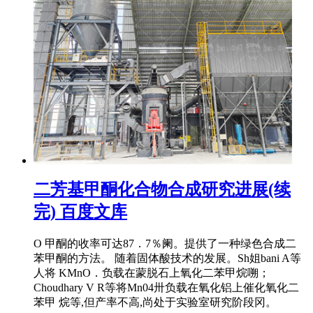
二芳基甲酮化合物合成研究进展(续
完) 百度文库
O 甲酮的收率可达87．7％阑。提供了一种绿色合成二
苯甲酮的方法。 随着固体酸技术的发展。Sh姐bani A等
人将 KMnO．负载在蒙脱石上氧化二苯甲烷嗍；
Choudhary V R等将Mn04卅负载在氧化铝上催化氧化二
苯甲 烷等,但产率不高,尚处于实验室研究阶段冈。