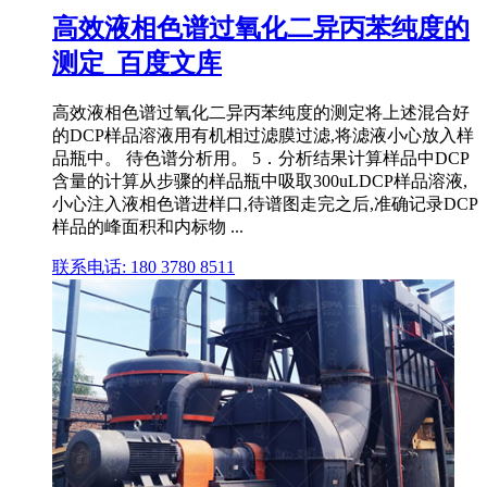
高效液相色谱过氧化二异丙苯纯度的
测定_百度文库
高效液相色谱过氧化二异丙苯纯度的测定将上述混合好
的DCP样品溶液用有机相过滤膜过滤,将滤液小心放入样
品瓶中。 待色谱分析用。 5．分析结果计算样品中DCP
含量的计算从步骤的样品瓶中吸取300uLDCP样品溶液,
小心注入液相色谱进样口,待谱图走完之后,准确记录DCP
样品的峰面积和内标物 ...
联系电话: 180 3780 8511