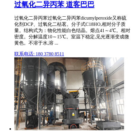
过氧化二异丙苯 道客巴巴
过氧化二异丙苯过氧化二异丙苯dicumylperoxide又称硫
化剂DCP、过氧化二枯茗。分子式C18HO,相对分子质
量。结构式为：物化性能白色结晶。熔点41～4℃。相对
密度。分解温度10～15℃。室温下稳定,见光逐渐变成微
黄色。不溶于水,溶 ...
联系电话: 180 3780 8511