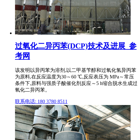
过氧化二异丙苯(DCP)技术及进展_参
考网
该发明以异丙苯为溶剂,以二甲基苄醇和过氧化氢异丙苯
为原料,在反应温度为30～60 ℃,反应表压为 MPa～常压
条件下,原料与强质子酸催化剂反应～5 h缩合脱水生成过
氧化二异丙苯。
联系电话: 180 3780 8511