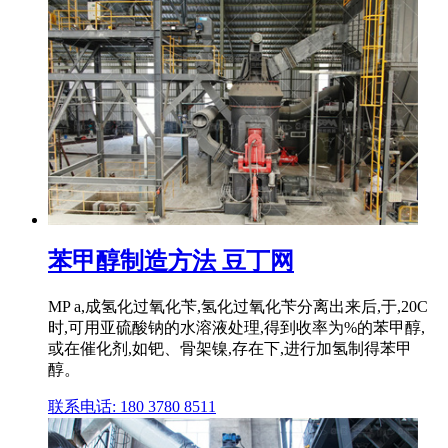
苯甲醇制造方法 豆丁网
MP a,成氢化过氧化苄,氢化过氧化苄分离出来后,于,20C
时,可用亚硫酸钠的水溶液处理,得到收率为%的苯甲醇,
或在催化剂,如钯、骨架镍,存在下,进行加氢制得苯甲
醇。
联系电话: 180 3780 8511