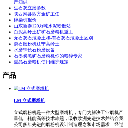
产知识
生石灰立磨参数
陕西凤县四方金矿主任
碎柴机报价
山东新泰120万吨水泥粉磨站
白泥高岭土矿矿石磨粉机重工
无石灰石混凝土和-有石灰石混凝土区别
滑石磨粉机辽宁高岭土
水磨钾长石粉磨设备
石墨炭黑矿石磨粉机你的粉碎专家
重晶石磨粉机使用维护规定
产品
LM 立式磨粉机
立式磨粉机是一种大型磨粉机，专门为解决工业磨机产
量低、耗能高等技术难题，吸收欧洲先进技术并结合我
公司多年先进的磨粉机设计制造理念和市场需求，经过