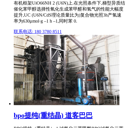
有机框架UiO66NH 2 (U6N)上.在光照条件下,梯型异质结
催化苯甲醇选择性氧化生成苯甲醛和氢气的性能大幅度
提升,UC (U6N/CdS理论质量比为)复合物光照3h产氢速
率为630μmol·g ‒1 h ‒1,同时苯 0.
联系电话: 180 3780 8511
bpo提纯(重结晶) 道客巴巴