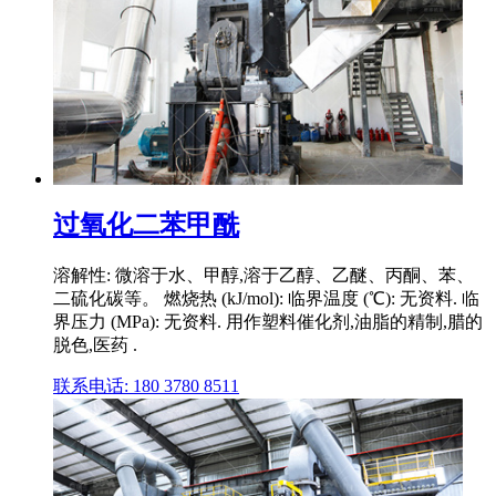
过氧化二苯甲酰
溶解性: 微溶于水、甲醇,溶于乙醇、乙醚、丙酮、苯、
二硫化碳等。 燃烧热 (kJ/mol): 临界温度 (℃): 无资料. 临
界压力 (MPa): 无资料. 用作塑料催化剂,油脂的精制,腊的
脱色,医药 .
联系电话: 180 3780 8511