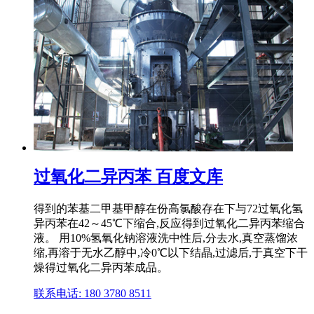
过氧化二异丙苯 百度文库
得到的苯基二甲基甲醇在份高氯酸存在下与72过氧化氢
异丙苯在42～45℃下缩合,反应得到过氧化二异丙苯缩合
液。 用10%氢氧化钠溶液洗中性后,分去水,真空蒸馏浓
缩,再溶于无水乙醇中,冷0℃以下结晶,过滤后,于真空下干
燥得过氧化二异丙苯成品。
联系电话: 180 3780 8511