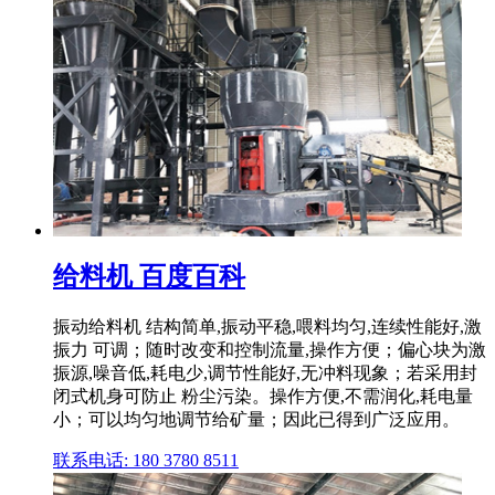
给料机 百度百科
振动给料机 结构简单,振动平稳,喂料均匀,连续性能好,激
振力 可调；随时改变和控制流量,操作方便；偏心块为激
振源,噪音低,耗电少,调节性能好,无冲料现象；若采用封
闭式机身可防止 粉尘污染。操作方便,不需润化,耗电量
小；可以均匀地调节给矿量；因此已得到广泛应用。
联系电话: 180 3780 8511