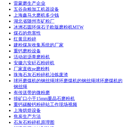
雷蒙磨生产企业
五谷杂粮加工机器设备
上海鑫马大磨机多少钱
湖北省随州市矿粉厂
冰洲石圆环保石子欧版磨粉机MTW
煤石的危害性
红黄旦粉碎
建粉煤灰收集系统的厂家
重钙磨粉设备
活动岩沥青磨粉机
安徽六安矸石粉碎机
厂家直收pe磨粉料
珠海石灰石粉碎机冶炼废渣
球环磨煤机的钢丝绳球环磨煤机的钢丝绳球环磨煤机的
钢丝绳
有传送带的微粉磨
排矿口小于15mm重晶石磨粉机
重钙碳酸钙粉碎站工作现场视频
上海烘焙设备
焦炭生产方法
石灰石粉碎机原理图