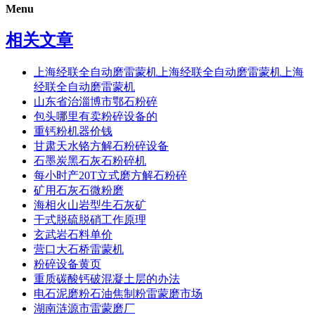
Menu
相关文章
上海经联全自动磨雷蒙机上海经联全自动磨雷蒙机上海
经联全自动磨雷蒙机
山东省治淄博市鄂石粉碎
包头哪里有卖粉碎设备的
重钙粉机器价钱
甘肃天水铬方解石粉碎设备
石墨炭黑石灰石粉碎机
每小时产20T立式磨方解石粉碎
矿用石灰石微粉磨
海相火山岩型生石灰矿
干式脱硫脱硝工作原理
玄武岩石料单价
营口大石桥雷蒙机
粉碎设备黄页
重质碳酸钙破混凝土层的办法
电石泥磨粉石油焦制粉雷蒙磨市场
湖南涟源市雷蒙磨厂