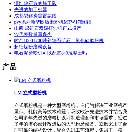
深圳破石方的施工队
先进的加工机器
成都裂解炭黑雷蒙磨
pyy系列新型欧版磨粉机MTW178图纸
山西 煤矸石双级打沙机正式投产
沙代表数量写多少
时产10001700吨斜锆石矿石二氧化硅磨粉机
超细煤粉磨粉设备
电石泥磨粉机可以配置c40混凝土吗
产品
LM 立式磨粉机
立式磨粉机是一种大型磨粉机，专门为解决工业磨机产
量低、耗能高等技术难题，吸收欧洲先进技术并结合我
公司多年先进的磨粉机设计制造理念和市场需求，经过
多年的潜心设计改进后的大型粉磨设备。立磨采用了合
理可靠的结构设计，配合先进工艺流程，集烘干、粉