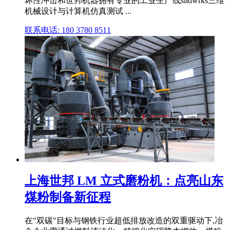
坏性冲击和世邦机器拥有专业的工业生产线slidwrks三维
机械设计与计算机仿真测试 ...
联系电话: 180 3780 8511
上海世邦 LM 立式磨粉机：点亮山东
煤粉制备新征程
在"双碳"目标与钢铁行业超低排放改造的双重驱动下,冶