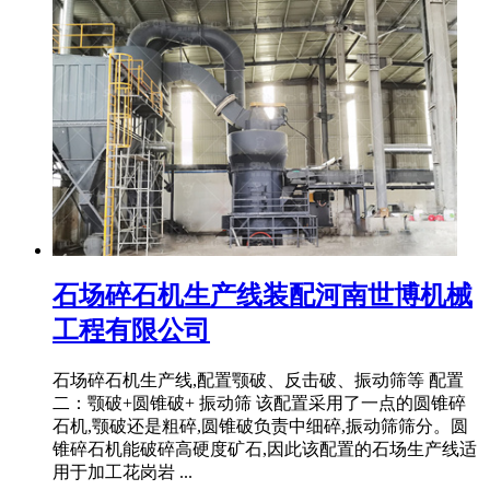
石场碎石机生产线装配河南世博机械
工程有限公司
石场碎石机生产线,配置颚破、反击破、振动筛等 配置
二：颚破+圆锥破+ 振动筛 该配置采用了一点的圆锥碎
石机,颚破还是粗碎,圆锥破负责中细碎,振动筛筛分。圆
锥碎石机能破碎高硬度矿石,因此该配置的石场生产线适
用于加工花岗岩 ...