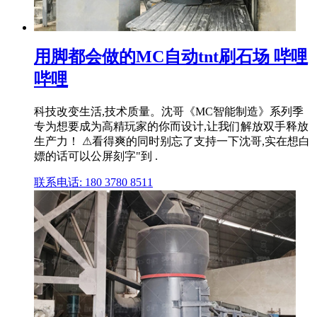
用脚都会做的MC自动tnt刷石场 哔哩
哔哩
科技改变生活,技术质量。沈哥《MC智能制造》系列季
专为想要成为高精玩家的你而设计,让我们解放双手释放
生产力！ ⚠看得爽的同时别忘了支持一下沈哥,实在想白
嫖的话可以公屏刻字"到 .
联系电话: 180 3780 8511