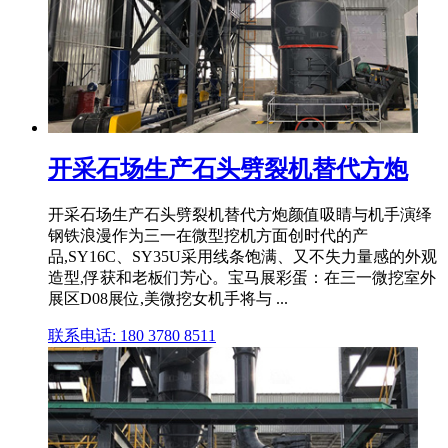
开采石场生产石头劈裂机替代方炮
开采石场生产石头劈裂机替代方炮颜值吸睛与机手演绎
钢铁浪漫作为三一在微型挖机方面创时代的产
品,SY16C、SY35U采用线条饱满、又不失力量感的外观
造型,俘获和老板们芳心。宝马展彩蛋：在三一微挖室外
展区D08展位,美微挖女机手将与 ...
联系电话: 180 3780 8511