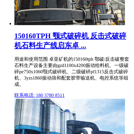
150160TPH 颚式破碎机 反击式破碎
机石料生产线启东卓 ...
用途和使用范围 卓亚矿机的150160tph 鄂破/反击破整套
石料生产设备主要由gzd1100x4200振动给料机、一级破
碎pe750x1060颚式破碎机、二级破碎pf1315反击式破碎
机、3yzs1860振动筛和配套胶带输送机、电控系统等组
成。
联系电话: 180 3780 8511