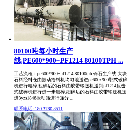
80100吨每小时生产
线,PE600*900+PF1214 80100TPH ...
工艺流程：pe600*900+pf1214 80100tph 碎石生产线 大块
石料经料仓由振动给料机均匀地送进pe600x900鄂式破碎
机进行粗碎,粗碎后的石料由胶带输送机送到pf1214反击
式破碎机进行进一步细碎,细碎后的石料由胶带输送机送
进3yzs1848振动筛进行筛分 ...
联系电话: 180 3780 8511