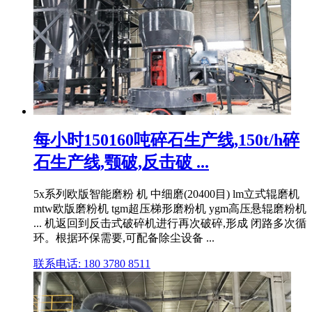
每小时150160吨碎石生产线,150t/h碎
石生产线,颚破,反击破 ...
5x系列欧版智能磨粉 机 中细磨(20400目) lm立式辊磨机
mtw欧版磨粉机 tgm超压梯形磨粉机 ygm高压悬辊磨粉机
... 机返回到反击式破碎机进行再次破碎,形成 闭路多次循
环。根据环保需要,可配备除尘设备 ...
联系电话: 180 3780 8511