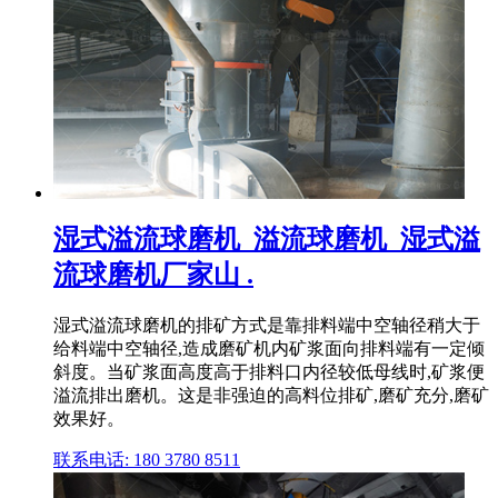
湿式溢流球磨机_溢流球磨机_湿式溢
流球磨机厂家山 .
湿式溢流球磨机的排矿方式是靠排料端中空轴径稍大于
给料端中空轴径,造成磨矿机内矿浆面向排料端有一定倾
斜度。当矿浆面高度高于排料口内径较低母线时,矿浆便
溢流排出磨机。这是非强迫的高料位排矿,磨矿充分,磨矿
效果好。
联系电话: 180 3780 8511