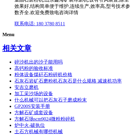
效果好,结构简单便于维护,连续生产,效率高,型号技术参
数齐全.欢迎免费致电咨询详情
联系电话: 180 3780 8511
Menu
相关文章
碎沙机出的沙子能用吗
高钙粉的验收标准
粉体设备煤矸石粉碎机价格
石灰石岩矿石磨粉机石灰石是什么规格 减速机功率
安吉立磨机
加工采沙场的设备
什么机械可以把石灰石子磨成粉末
GP200S安装手册
方解石矿成套设备
方解石场scm9024微粉粉碎机
炉中火-破执位
土石方机械有哪些机械