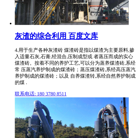
灰渣的综合利用 百度文库
4.用于生产各种灰渣砖 煤渣砖是指以煤渣为主要原料,掺
入适量石灰,石膏,经混合,压制成型或 者蒸压而成的实心
煤渣砖。按着不同的养护工艺,可以分为蒸养煤渣砖,系经
常 压蒸汽养护制成的煤渣砖；蒸压煤渣砖,系经高压蒸汽
养护制成的煤渣砖；以及 自养煤渣转,系经自然养护制成
的煤 .
联系电话: 180 3780 8511