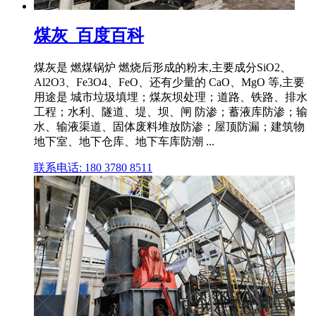
煤灰_百度百科
煤灰是 燃煤锅炉 燃烧后形成的粉末,主要成分SiO2、
Al2O3、Fe3O4、FeO、还有少量的 CaO、MgO 等,主要
用途是 城市垃圾填埋；煤灰坝处理；道路、铁路、排水
工程；水利、隧道、堤、坝、闸 防渗；蓄液库防渗；输
水、输液渠道、固体废料堆放防渗；屋顶防漏；建筑物
地下室、地下仓库、地下车库防潮 ...
联系电话: 180 3780 8511