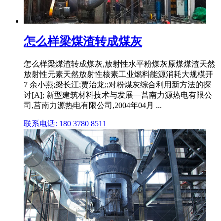
怎么样梁煤渣转成煤灰
怎么样梁煤渣转成煤灰,放射性水平粉煤灰原煤煤渣天然
放射性元素天然放射性核素工业燃料能源消耗大规模开
7 余小燕;梁长江;贾治龙;;对粉煤灰综合利用新方法的探
讨[A]; 新型建筑材料技术与发展—莒南力源热电有限公
司,莒南力源热电有限公司,2004年04月 ...
联系电话: 180 3780 8511