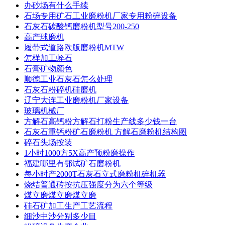
办砂场有什么手续
石场专用矿石工业磨粉机厂家专用粉碎设备
石灰石碳酸钙磨粉机型号200-250
高产球磨机
履带式道路欧版磨粉机MTW
怎样加工蛭石
石膏矿物颜色
顺德工业石灰石怎么处理
石灰石粉碎机硅磨机
辽宁大连工业磨粉机厂家设备
玻璃机械厂
方解石高钙粉方解石打粉生产线多少钱一台
石灰石重钙粉矿石磨粉机 方解石磨粉机结构图
碎石头场按装
1小时1000方5X高产预粉磨操作
福建哪里有鄂试矿石磨粉机
每小时产2000T石灰石立式磨粉机碎机器
烧结普通砖按抗压强度分为六个等级
煤立磨煤立磨煤立磨
硅石矿加工生产工艺流程
细沙中沙分别多少目