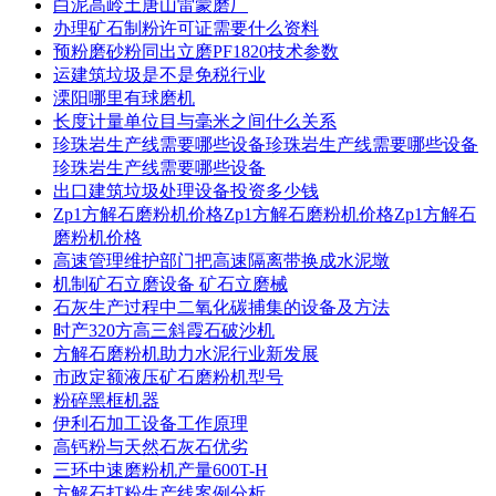
白泥高岭土唐山雷蒙磨厂
办理矿石制粉许可证需要什么资料
预粉磨砂粉同出立磨PF1820技术参数
运建筑垃圾是不是免税行业
溧阳哪里有球磨机
长度计量单位目与毫米之间什么关系
珍珠岩生产线需要哪些设备珍珠岩生产线需要哪些设备
珍珠岩生产线需要哪些设备
出口建筑垃圾处理设备投资多少钱
Zp1方解石磨粉机价格Zp1方解石磨粉机价格Zp1方解石
磨粉机价格
高速管理维护部门把高速隔离带换成水泥墩
机制矿石立磨设备 矿石立磨械
石灰生产过程中二氧化碳捕集的设备及方法
时产320方高三斜霞石破沙机
方解石磨粉机助力水泥行业新发展
市政定额液压矿石磨粉机型号
粉碎黑框机器
伊利石加工设备工作原理
高钙粉与天然石灰石优劣
三环中速磨粉机产量600T-H
方解石打粉生产线案例分析