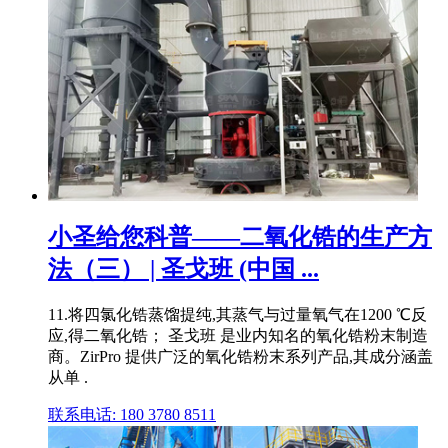
小圣给您科普——二氧化锆的生产方
法（三） | 圣戈班 (中国 ...
11.将四氯化锆蒸馏提纯,其蒸气与过量氧气在1200 ℃反
应,得二氧化锆； 圣戈班 是业内知名的氧化锆粉末制造
商。ZirPro 提供广泛的氧化锆粉末系列产品,其成分涵盖
从单 .
联系电话: 180 3780 8511