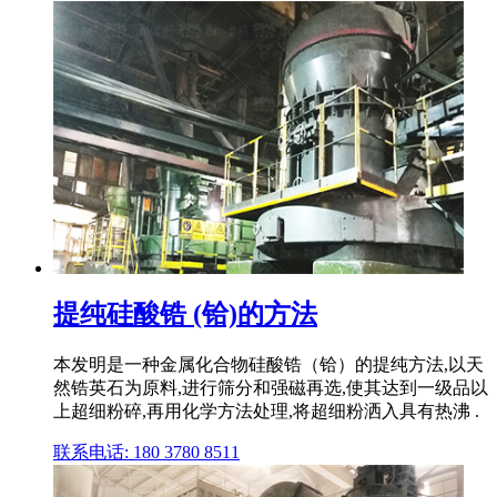
提纯硅酸锆 (铪)的方法
本发明是一种金属化合物硅酸锆（铪）的提纯方法,以天
然锆英石为原料,进行筛分和强磁再选,使其达到一级品以
上超细粉碎,再用化学方法处理,将超细粉洒入具有热沸 .
联系电话: 180 3780 8511