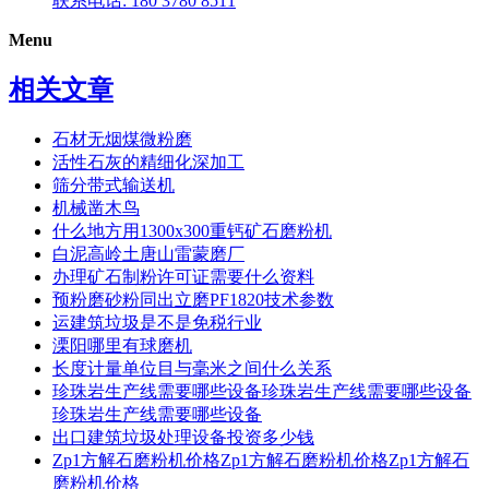
联系电话: 180 3780 8511
Menu
相关文章
石材无烟煤微粉磨
活性石灰的精细化深加工
筛分带式输送机
机械凿木鸟
什么地方用1300x300重钙矿石磨粉机
白泥高岭土唐山雷蒙磨厂
办理矿石制粉许可证需要什么资料
预粉磨砂粉同出立磨PF1820技术参数
运建筑垃圾是不是免税行业
溧阳哪里有球磨机
长度计量单位目与毫米之间什么关系
珍珠岩生产线需要哪些设备珍珠岩生产线需要哪些设备
珍珠岩生产线需要哪些设备
出口建筑垃圾处理设备投资多少钱
Zp1方解石磨粉机价格Zp1方解石磨粉机价格Zp1方解石
磨粉机价格