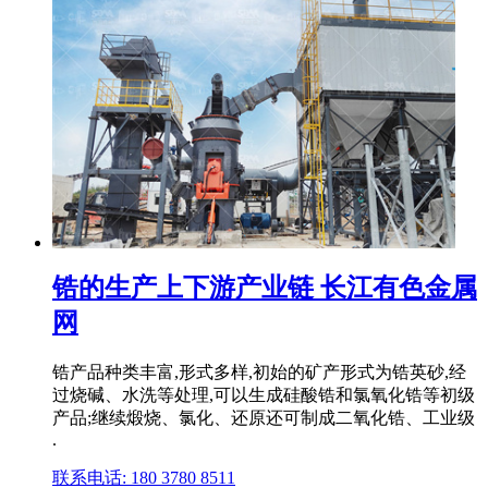
锆的生产上下游产业链 长江有色金属
网
锆产品种类丰富,形式多样,初始的矿产形式为锆英砂,经
过烧碱、水洗等处理,可以生成硅酸锆和氯氧化锆等初级
产品;继续煅烧、氯化、还原还可制成二氧化锆、工业级
.
联系电话: 180 3780 8511