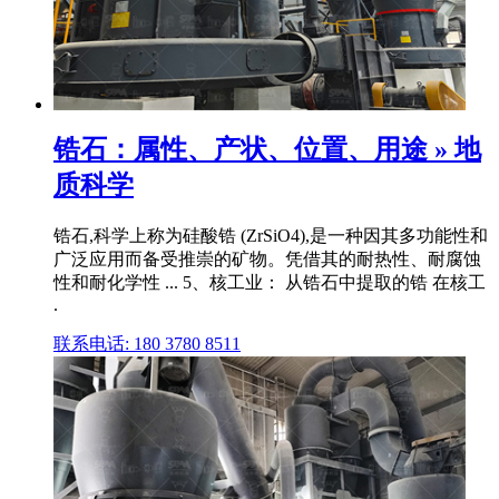
锆石：属性、产状、位置、用途 » 地
质科学
锆石,科学上称为硅酸锆 (ZrSiO4),是一种因其多功能性和
广泛应用而备受推崇的矿物。凭借其的耐热性、耐腐蚀
性和耐化学性 ... 5、核工业： 从锆石中提取的锆 在核工
.
联系电话: 180 3780 8511