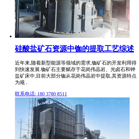
硅酸盐矿石资源中铷的提取工艺综述
近年来,随着新型能源等领域的需求,铷矿石的开发利用得
到快速发展.铷矿石主要赋存于花岗伟晶岩、光卤石和钾
盐矿床中,目前大部分铷从花岗伟晶岩中提取,其资源特点
为规 .
联系电话: 180 3780 8511