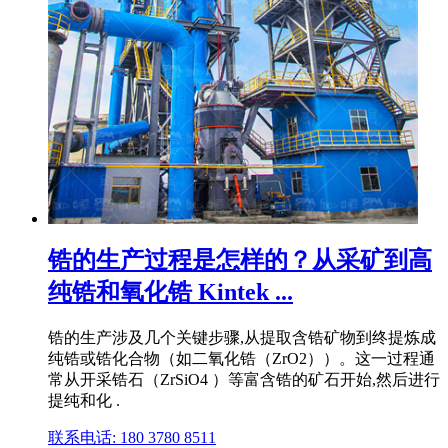
锆的生产过程是怎样的？从采矿到高
纯锆和氧化锆 Kintek ...
锆的生产涉及几个关键步骤,从提取含锆矿物到终提炼成
纯锆或锆化合物（如二氧化锆（ZrO2））。这一过程通
常从开采锆石（ZrSiO4 ）等富含锆的矿石开始,然后进行
提纯和化 .
联系电话: 180 3780 8511