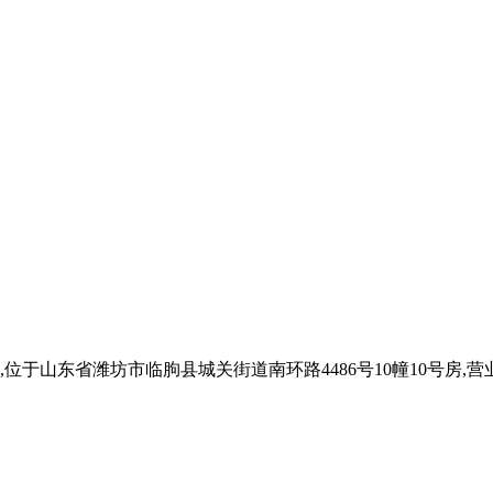
于山东省潍坊市临朐县城关街道南环路4486号10幢10号房,