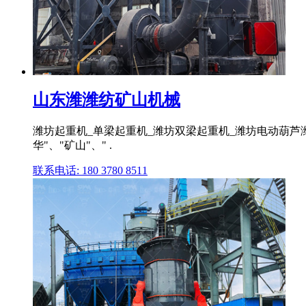
山东潍潍纺矿山机械
潍坊起重机_单梁起重机_潍坊双梁起重机_潍坊电动葫芦
华"、"矿山"、" .
联系电话: 180 3780 8511