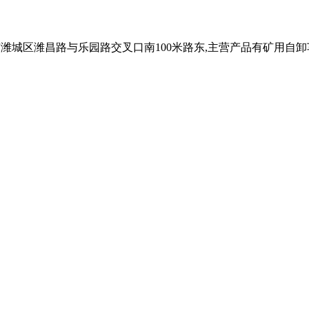
市潍城区潍昌路与乐园路交叉口南100米路东,主营产品有矿用自卸