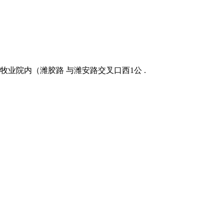
鸢牧业院内（潍胶路 与潍安路交叉口西1公 .