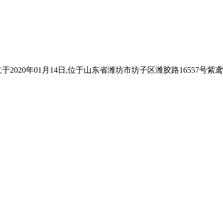
020年01月14日,位于山东省潍坊市坊子区潍胶路16557号紫