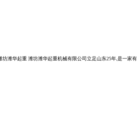
潍坊潍华起重 潍坊潍华起重机械有限公司立足山东25年,是一家