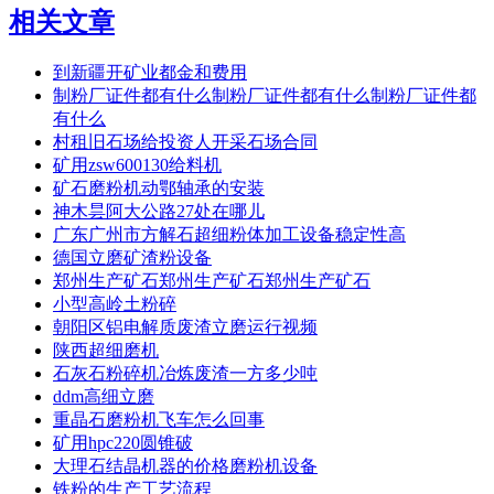
相关文章
到新疆开矿业都金和费用
制粉厂证件都有什么制粉厂证件都有什么制粉厂证件都
有什么
村租旧石场给投资人开采石场合同
矿用zsw600130给料机
矿石磨粉机动鄂轴承的安装
神木昙阿大公路27处在哪儿
广东广州市方解石超细粉体加工设备稳定性高
德国立磨矿渣粉设备
郑州生产矿石郑州生产矿石郑州生产矿石
小型高岭土粉碎
朝阳区铝电解质废渣立磨运行视频
陕西超细磨机
石灰石粉碎机冶炼废渣一方多少吨
ddm高细立磨
重晶石磨粉机飞车怎么回事
矿用hpc220圆锥破
大理石结晶机器的价格磨粉机设备
铁粉的生产工艺流程