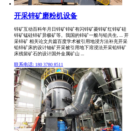
开采锌矿磨粉机设备
锌矿互动百科年月日锌矿锌矿有闪锌矿菱锌矿红锌矿硅
锌矿锰硅锌矿异极矿等。我国的锌矿一般与铅共生, ... 开
采锌矿 相关论文共篇百度学术被引用地浸方法补充开采
铅锌矿床的设计铀矿开采被引用地下溶浸法开采铅锌矿
床残留矿石的设计国外金属矿山 ...
联系电话: 180 3780 8511