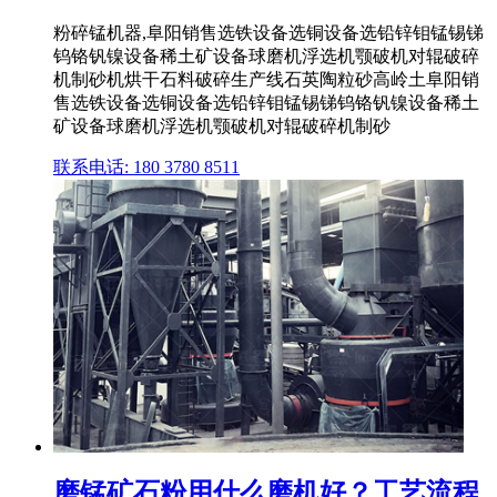
粉碎锰机器,阜阳销售选铁设备选铜设备选铅锌钼锰锡锑
钨铬钒镍设备稀土矿设备球磨机浮选机颚破机对辊破碎
机制砂机烘干石料破碎生产线石英陶粒砂高岭土阜阳销
售选铁设备选铜设备选铅锌钼锰锡锑钨铬钒镍设备稀土
矿设备球磨机浮选机颚破机对辊破碎机制砂
联系电话: 180 3780 8511
磨锰矿石粉用什么磨机好？工艺流程