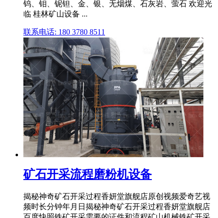
钨、钼、铌钽、金、银、无烟煤、石灰岩、萤石 欢迎光
临 桂林矿山设备 ...
联系电话: 180 3780 8511
矿石开采流程磨粉机设备
揭秘神奇矿石开采过程香妍堂旗舰店原创视频爱奇艺视
频时长分钟年月日揭秘神奇矿石开采过程香妍堂旗舰店
百度快照铁矿开采需要的证件和流程矿山机械铁矿开采