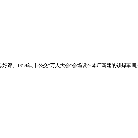
评。1959年,市公交"万人大会"会场设在本厂新建的铆焊车间,