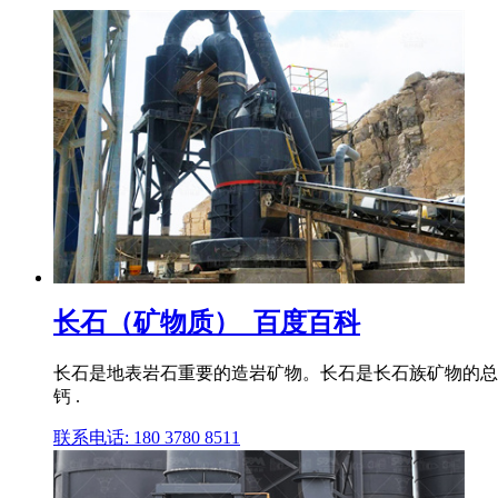
长石（矿物质）_百度百科
长石是地表岩石重要的造岩矿物。长石是长石族矿物的总
钙 .
联系电话: 180 3780 8511