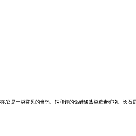
称,它是一类常见的含钙、钠和钾的铝硅酸盐类造岩矿物。长石