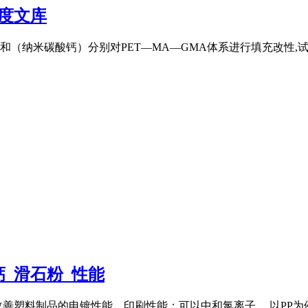
度文库
（纳米碳酸钙）分别对PET—MA—GMA体系进行填充改性,试
_滑石粉_性能
料制品的电镀性能、印刷性能；可以中和氯离子 ... 以PP为例