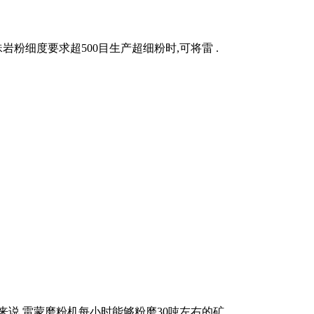
粉细度要求超500目生产超细粉时,可将雷 .
说,雷蒙磨粉机每小时能够粉磨30吨左右的矿 .