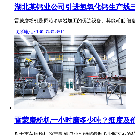
湖北某钙业公司引进氢氧化钙生产线三套
雷蒙磨粉机是原始珍珠岩加工的优选设备。其能耗低,细度调
联系电话: 180 3780 8511
雷蒙磨粉机一小时磨多少吨？细度及
对于雷蒙磨粉机的产量,即每小时能够粉磨多少吨左右的矿