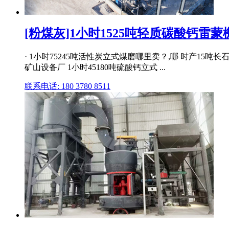
[粉煤灰]1小时1525吨轻质碳酸钙雷蒙機
· 1小时75245吨活性炭立式煤磨哪里卖？,哪 时产15
矿山设备厂 1小时45180吨硫酸钙立式 ...
联系电话: 180 3780 8511