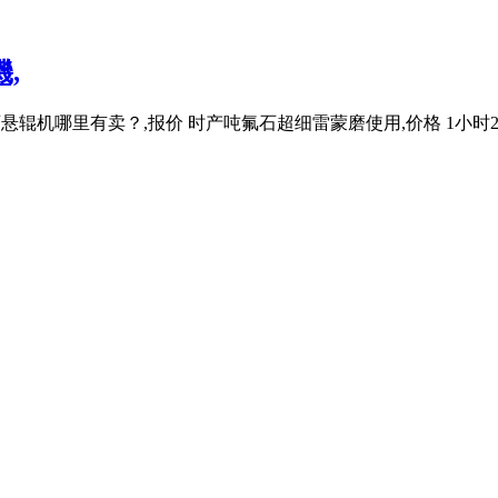
,
吨长石悬辊机哪里有卖？,报价 时产吨氟石超细雷蒙磨使用,价格 1小