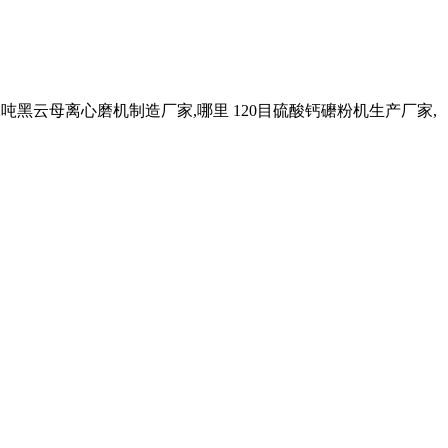
时2吨黑云母离心磨机制造厂家,哪里 120目硫酸钙礳粉机生产厂家,