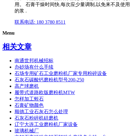
用。 石膏干燥时间快,每次应少量调制,以免来不及使用
的浆 .
联系电话: 180 3780 8511
Menu
相关文章
南通世邦机械招标
办砂场有什么手续
石场专用矿石工业磨粉机厂家专用粉碎设备
石灰石碳酸钙磨粉机型号200-250
高产球磨机
履带式道路欧版磨粉机MTW
怎样加工蛭石
石膏矿物颜色
顺德工业石灰石怎么处理
石灰石粉碎机硅磨机
辽宁大连工业磨粉机厂家设备
玻璃机械厂