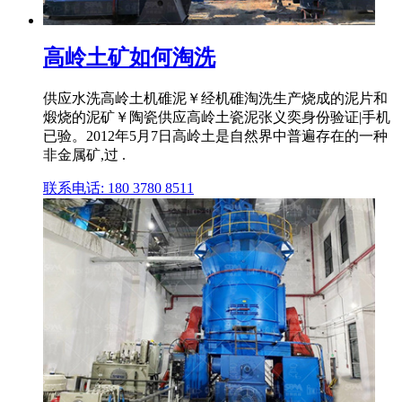
高岭土矿如何淘洗
供应水洗高岭土机碓泥￥经机碓淘洗生产烧成的泥片和
煅烧的泥矿￥陶瓷供应高岭土瓷泥张义奕身份验证|手机
已验。2012年5月7日高岭土是自然界中普遍存在的一种
非金属矿,过 .
联系电话: 180 3780 8511