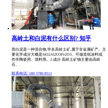
高岭土和白泥有什么区别? 知乎
而白泥是一种混合物,学名高岭土矿,属于非金属矿产。主
要化学成分大概是SiO2Al2O3Fe2O3。可做造纸涂料或
作作陶瓷用、填料用。2.成分 高岭土矿物主要由高岭
石、 .
联系电话: 180 3780 8511