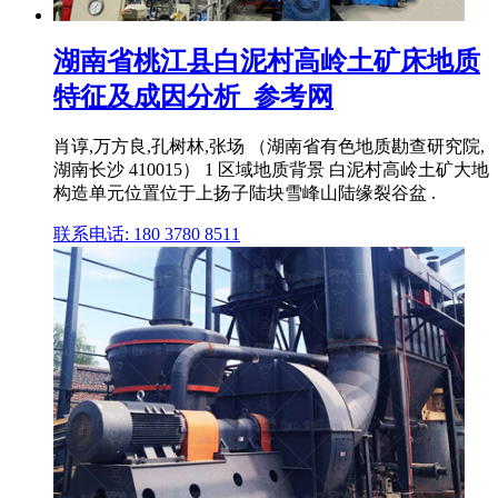
湖南省桃江县白泥村高岭土矿床地质
特征及成因分析_参考网
肖谆,万方良,孔树林,张场 （湖南省有色地质勘查研究院,
湖南长沙 410015） 1 区域地质背景 白泥村高岭土矿大地
构造单元位置位于上扬子陆块雪峰山陆缘裂谷盆 .
联系电话: 180 3780 8511