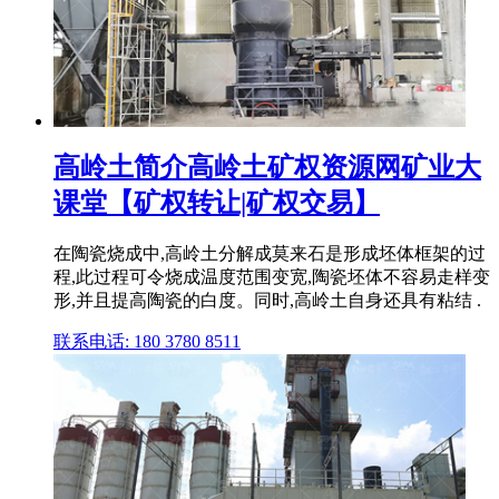
高岭土简介高岭土矿权资源网矿业大
课堂【矿权转让|矿权交易】
在陶瓷烧成中,高岭土分解成莫来石是形成坯体框架的过
程,此过程可令烧成温度范围变宽,陶瓷坯体不容易走样变
形,并且提高陶瓷的白度。同时,高岭土自身还具有粘结 .
联系电话: 180 3780 8511