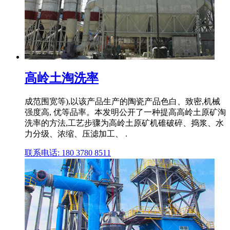
高岭土淘洗率
成范围宽等),以该产品生产的陶瓷产品色白、致密,机械
强度高, 优等品率。本发明公开了一种提高高岭土原矿淘
洗率的方法,工艺步骤为高岭土原矿机碓破碎、捣浆、水
力分级、浓缩、压滤加工、 .
联系电话: 180 3780 8511