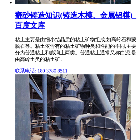
翻砂铸造知识(铸造木模、金属铝模)_
百度文库
粘土主要是由细小结晶质的粘土矿物组成,如高岭石和蒙
脱石等。粘土依含有的粘土矿物种类和性能的不同,主要
分为普通粘土和膨润土两类。普通粘土通常又称白泥,是
由高岭土类的粘土矿 .
联系电话: 180 3780 8511