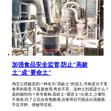
加强食品安全监管,防止"高龄
土"成"要命土"
淘宝公然贩卖的一种名为"高龄土"的泥土,号称是分子美
食界的新贵,可直接食用,售价不菲。这种土到底是什么？
真的能吃吗？有专家称,高岭土=观音土=白瓷土,少量吃
不致命,吃了之后会有饱腹感,但食用后可能会出现腹胀、
手足浮肿、便秘等症状。