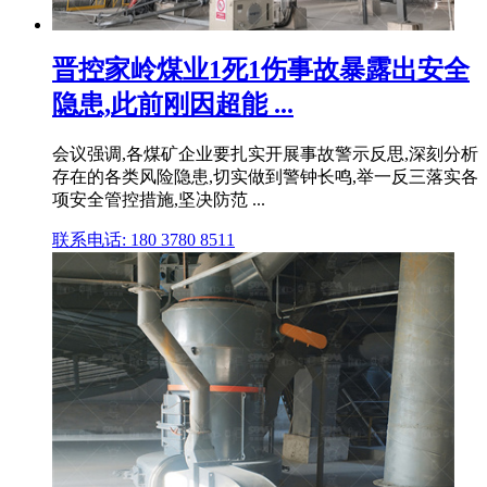
晋控家岭煤业1死1伤事故暴露出安全
隐患,此前刚因超能 ...
会议强调,各煤矿企业要扎实开展事故警示反思,深刻分析
存在的各类风险隐患,切实做到警钟长鸣,举一反三落实各
项安全管控措施,坚决防范 ...
联系电话: 180 3780 8511