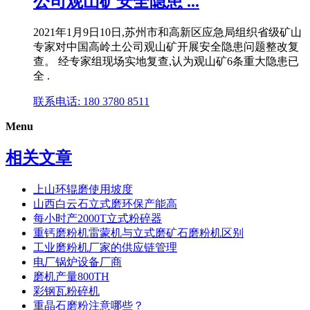
公司观山矿安全隐患 ...
2021年1月9日10日,苏州市和高新区应急局组织省级矿山
专家对中国高岭土公司观山矿开展安全隐患问题整改复
查。 经专家组现场实地复查,认为观山矿6条重大隐患已
全 .
联系电话: 180 3780 8511
Menu
相关文章
上山环辊磨使用坡度
山西白云石立式磨环保产能高
每小时产2000T立式粉碎器
重钙磨粉机雷蒙机与立式磨矿石磨粉机区别
工业磨粉机厂家的供应链管理
电厂锅炉设备厂商
磨机产量800TH
彩钢瓦粉碎机
重晶石磨粉注意哪些？