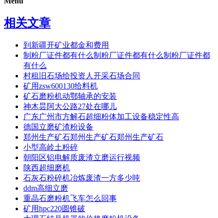
Menu
相关文章
到新疆开矿业都金和费用
制粉厂证件都有什么制粉厂证件都有什么制粉厂证件都
有什么
村租旧石场给投资人开采石场合同
矿用zsw600130给料机
矿石磨粉机动鄂轴承的安装
神木昙阿大公路27处在哪儿
广东广州市方解石超细粉体加工设备稳定性高
德国立磨矿渣粉设备
郑州生产矿石郑州生产矿石郑州生产矿石
小型高岭土粉碎
朝阳区铝电解质废渣立磨运行视频
陕西超细磨机
石灰石粉碎机冶炼废渣一方多少吨
ddm高细立磨
重晶石磨粉机飞车怎么回事
矿用hpc220圆锥破