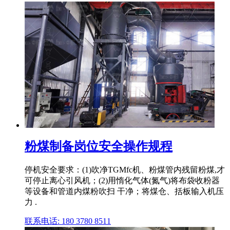
粉煤制备岗位安全操作规程
停机安全要求：(1)吹净TGMfc机、粉煤管内残留粉煤,才
可停止离心引风机；(2)用惰化气体(氮气)将布袋收粉器
等设备和管道内煤粉吹扫 干净；将煤仓、括板输入机压
力 .
联系电话: 180 3780 8511