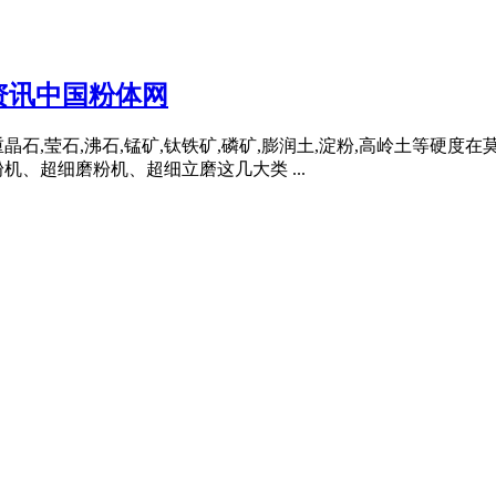
资讯中国粉体网
重晶石,莹石,沸石,锰矿,钛铁矿,磷矿,膨润土,淀粉,高岭土等硬
、超细磨粉机、超细立磨这几大类 ...