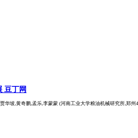
 豆丁网
贾华坡,黄奇鹏,孟乐,李蒙蒙 (河南工业大学粮油机械研究所,郑州