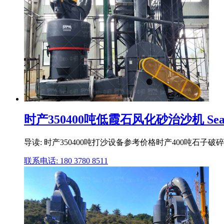
时产350400吨低霞石风化砂治沙机 Sea
导读: 时产350400吨打沙设备参考价格时产400吨石
联系电话: 180 3780 8511