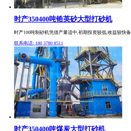
时产350400吨锆英砂大型打砂机
时产100吨制砂机凭借产量适中,初期投资较低,收益较快
联系电话: 180 3780 8511
时产350400吨煤炭大型打砂机