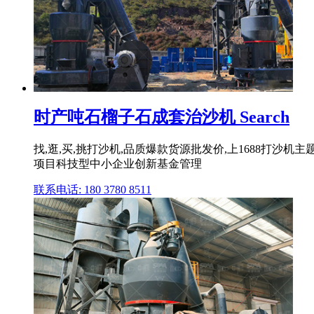
时产吨石榴子石成套治沙机 Search
找,逛,买,挑打沙机,品质爆款货源批发价,上1688打沙机
项目科技型中小企业创新基金管理
联系电话: 180 3780 8511