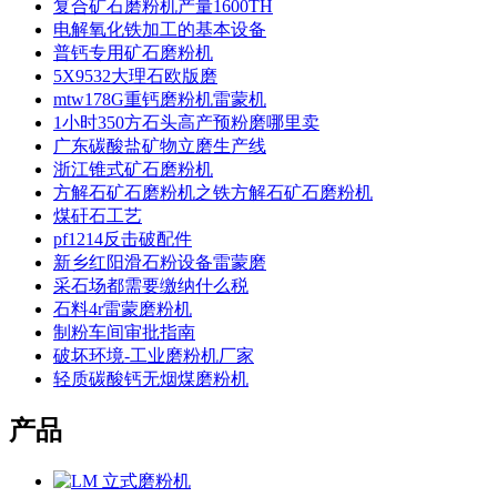
复合矿石磨粉机产量1600TH
电解氧化铁加工的基本设备
普钙专用矿石磨粉机
5X9532大理石欧版磨
mtw178G重钙磨粉机雷蒙机
1小时350方石头高产预粉磨哪里卖
广东碳酸盐矿物立磨生产线
浙江锥式矿石磨粉机
方解石矿石磨粉机之铁方解石矿石磨粉机
煤矸石工艺
pf1214反击破配件
新乡红阳滑石粉设备雷蒙磨
采石场都需要缴纳什么税
石料4r雷蒙磨粉机
制粉车间审批指南
破坏环境-工业磨粉机厂家
轻质碳酸钙无烟煤磨粉机
产品