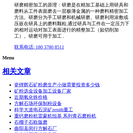
研磨精密加工的原理：研磨是在精加工基础上用研具和
磨料从工件表面磨去一层极薄金属的一种磨料精密加工
方法。研磨分为手工研磨和机械研磨。研磨利用涂敷或
压嵌在研具上的磨料颗粒,通过研具与工件在一定压力下
的相对运动对加工表面进行的精整加工（如切削加
工）。研磨可用于加工 .
联系电话: 180 3780 8511
Menu
相关文章
瓷锂辉石矿粉磨生产小做需要投资多少钱
矿粉选金设备加工设备厂家
近期氧化铁价格
方解石场环保制粉设备
科学大道电石泥矿zenith重工
重钙磨粉机雷蒙机恒基 系列青石磨粉机
石榴子石欧版磨
曲阳县闵行方解石厂