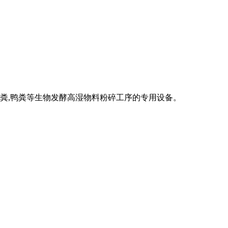
,猪粪,鸭粪等生物发酵高湿物料粉碎工序的专用设备。