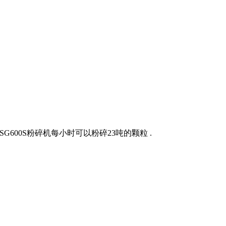
SG600S粉碎机每小时可以粉碎23吨的颗粒 .