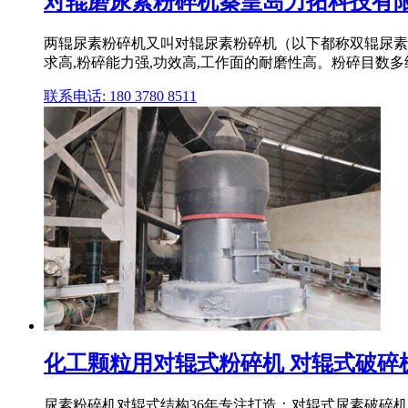
对辊磨尿素粉碎机秦皇岛力拓科技有
两辊尿素粉碎机又叫对辊尿素粉碎机（以下都称双辊尿素
求高,粉碎能力强,功效高,工作面的耐磨性高。粉碎目数多级调
联系电话: 180 3780 8511
化工颗粒用对辊式粉碎机 对辊式破碎
尿素粉碎机对辊式结构36年专注打造：对辊式尿素破碎机