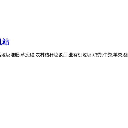
机站
圾堆肥,草泥碳,农村秸秆垃圾,工业有机垃圾,鸡粪,牛粪,羊粪