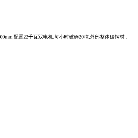
mm,配置22千瓦双电机,每小时破碎20吨,外部整体碳钢材 .