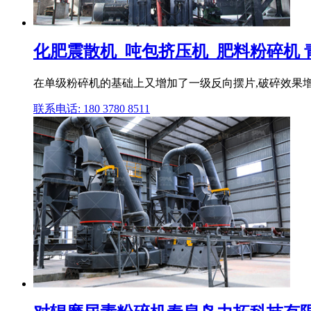
化肥震散机_吨包挤压机_肥料粉碎机
在单级粉碎机的基础上又增加了一级反向摆片,破碎效果增强51
联系电话: 180 3780 8511