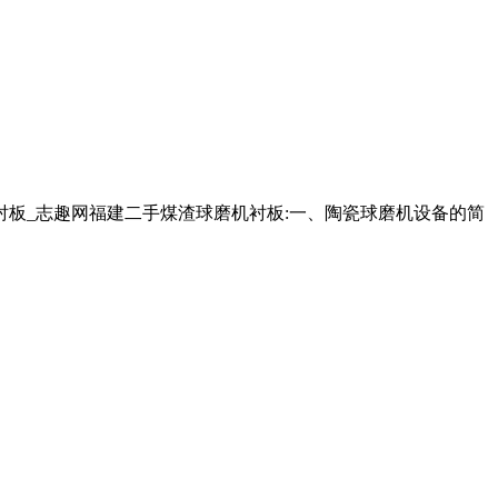
衬板_志趣网福建二手煤渣球磨机衬板:一、陶瓷球磨机设备的简