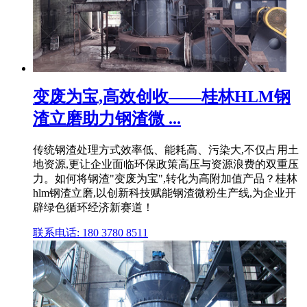
变废为宝,高效创收——桂林HLM钢
渣立磨助力钢渣微 ...
传统钢渣处理方式效率低、能耗高、污染大,不仅占用土
地资源,更让企业面临环保政策高压与资源浪费的双重压
力。如何将钢渣"变废为宝",转化为高附加值产品？桂林
hlm钢渣立磨,以创新科技赋能钢渣微粉生产线,为企业开
辟绿色循环经济新赛道！
联系电话: 180 3780 8511