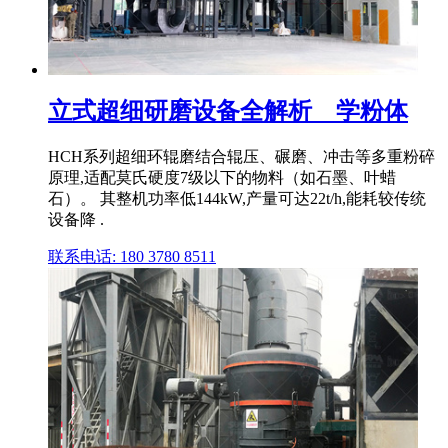
立式超细研磨设备全解析 _ 学粉体
HCH系列超细环辊磨结合辊压、碾磨、冲击等多重粉碎
原理,适配莫氏硬度7级以下的物料（如石墨、叶蜡
石）。 其整机功率低144kW,产量可达22t/h,能耗较传统
设备降 .
联系电话: 180 3780 8511