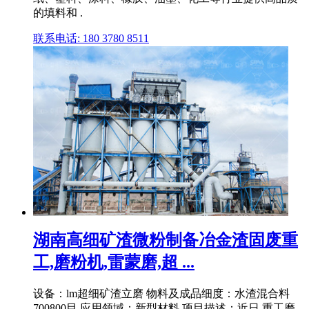
的填料和 .
联系电话: 180 3780 8511
湖南高细矿渣微粉制备冶金渣固废重
工,磨粉机,雷蒙磨,超 ...
设备：lm超细矿渣立磨 物料及成品细度：水渣混合料
700800目 应用领域：新型材料 项目描述：近日,重工磨