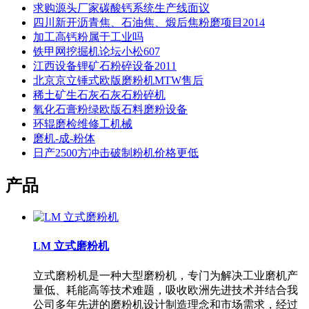
求购源头厂家碳酸钙系统生产线面议
四川新开沥青焦、石油焦、煅后焦粉磨项目2014
加工高钙粉属于工业吗
铁甲网挖掘机论坛小松607
江西设备锂矿石粉碎设备2011
北京京立锤式欧版磨粉机MTW售后
稀土矿生石灰石灰石粉碎机
氧化石膏粉绿欧版石料磨粉设备
环辊磨检维修工机械
磨机-成-粉体
日产2500方冲击破制粉机价格更低
产品
LM 立式磨粉机
立式磨粉机是一种大型磨粉机，专门为解决工业磨机产
量低、耗能高等技术难题，吸收欧洲先进技术并结合我
公司多年先进的磨粉机设计制造理念和市场需求，经过