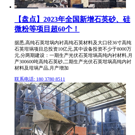
【盘点】2023年全国新增石英砂、硅
微粉等项目超60个！
据悉,高纯石英坩埚内衬高纯石英材料及大口径36寸高纯
石英坩埚项目总投资10亿元,其中设备投资不少于8000万
元,分两期建设：一期生产光伏石英坩埚高纯内衬材料,月
产300600吨高纯石英砂,二期生产光伏石英坩埚高纯内衬
材料及坩埚产品,月产增加
联系电话: 180 3780 8511