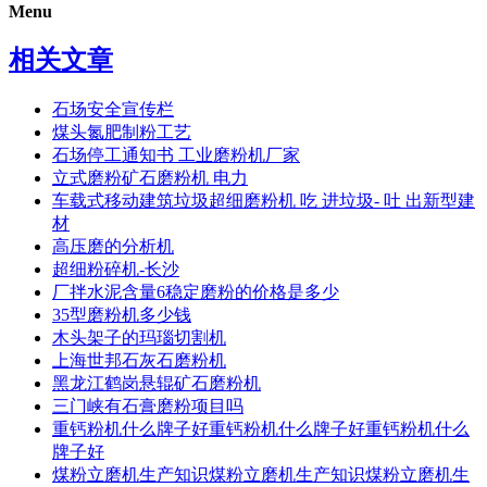
Menu
相关文章
石场安全宣传栏
煤头氮肥制粉工艺
石场停工通知书 工业磨粉机厂家
立式磨粉矿石磨粉机 电力
车载式移动建筑垃圾超细磨粉机 吃 进垃圾- 吐 出新型建
材
高压磨的分析机
超细粉碎机-长沙
厂拌水泥含量6稳定磨粉的价格是多少
35型磨粉机多少钱
木头架子的玛瑙切割机
上海世邦石灰石磨粉机
黑龙江鹤岗悬辊矿石磨粉机
三门峡有石膏磨粉项目吗
重钙粉机什么牌子好重钙粉机什么牌子好重钙粉机什么
牌子好
煤粉立磨机生产知识煤粉立磨机生产知识煤粉立磨机生