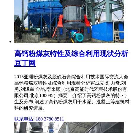
高钙粉煤灰特性及综合利用现状分析
豆丁网
2015亚洲粉煤灰及脱硫石膏综合利用技术国际交流大会
高钙粉煤灰特性及综合利用现状分析霍成立,刘力奇,刘
勇,刘泽军,金晶,李来顺（北京高能时代环境技术股份有
限公司,北京100095）摘要：介绍了高钙粉煤灰的特・｝
生及分布,阐述了高钙粉煤灰用于水泥、混凝土等建筑材
料的研究进展。
联系电话: 180 3780 8511