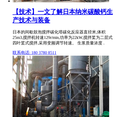
【技术】一文了解日本纳米碳酸钙生
产技术与装备
日本的间歇鼓泡搅拌碳化塔碳化反应器直径米,体积
25m3,搅拌机转速129r/min,功率为22kW,搅拌桨为二层式
四叶桨式搅拌,采用变频调节转速。 生浆质量浓度 .
联系电话: 180 3780 8511