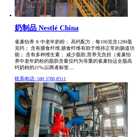
奶制品 Nestlé China
雀巢怡养 ® 中老年奶粉： 高钙配方：每100克含1280毫
克钙； 含有膳食纤维,膳食纤维有助于维持正常的肠道功
能； 含有多种维生素； 减少脂肪,营养无负担（雀巢怡
养中老年奶粉的脂肪含量仅约为等重的雀巢怡运全脂高
钙奶粉的21%,以两者标签 ...
联系电话: 180 3780 8511