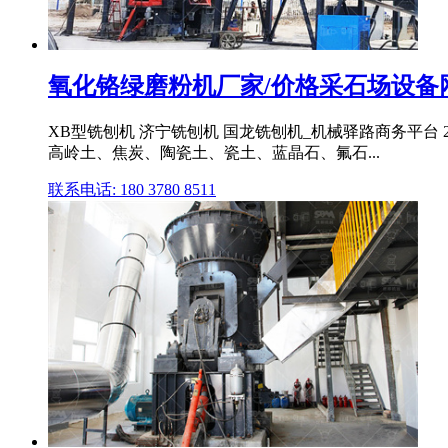
氧化铬绿磨粉机厂家/价格采石场设备
XB型铣刨机 济宁铣刨机 国龙铣刨机_机械驿路商务平台
高岭土、焦炭、陶瓷土、瓷土、蓝晶石、氟石...
联系电话: 180 3780 8511