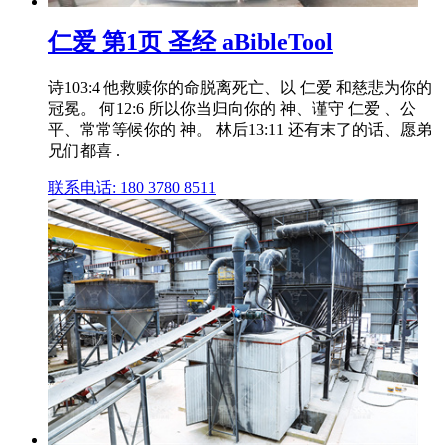
仁爱 第1页 圣经 aBibleTool
诗103:4 他救赎你的命脱离死亡、以 仁爱 和慈悲为你的
冠冕。 何12:6 所以你当归向你的 神、谨守 仁爱 、公
平、常常等候你的 神。 林后13:11 还有末了的话、愿弟
兄们都喜 .
联系电话: 180 3780 8511