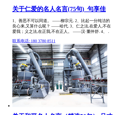
关于仁爱的名人名言(75句)_句享佳
1、善恶不可以同道。 ——柳宗元. 2、比起一分纯洁的
良心来,又算什么呢？ ——哈代. 3、仁之法,在爱人,不在
爱我；义之法,在正我,不在正人。 ——汉·董仲舒. 4、 .
联系电话: 180 3780 8511