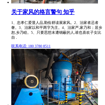
关于家风的格言警句 知乎
1、忠孝仁爱显人品,勤俭耕读展家风。2、治家者忌者
奢。3、治家以和平两字为主。4、治家严,家乃和；居乡
恕,乡乃睦。5、只要思想未遭锢蔽的人,谁也喜欢子女比
自 .
联系电话: 180 3780 8511