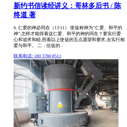
新约书信读经讲义：哥林多后书 / 陈
终道 著
6. 仁爱的神必同在（13:11） 使徒称神为"仁爱、和平的
神",怎样才能得着这仁爱、和平的神的同在？要实行爱
心和追求和睦,照着以上使徒的五点愿望和要求,去实行相
爱与和平。 二．信徒的 .
联系电话: 180 3780 8511