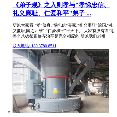
《弟子规》之入则孝与"孝悌忠信、
礼义廉耻、仁爱和平"弟子 ...
所以大家看,"孝"修身,"悌忠信"齐家,"礼义廉耻"治国,"礼
义廉耻,国之四维","仁爱和平"平天下。 大家有没有看到,
整个八德都跟修齐治平是完全相应的,所以我们老祖 .
联系电话: 180 3780 8511