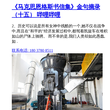
《马克思恩格斯书信集》金句摘录
（十五） 哔哩哔哩
2、历史可以说是所有女神中残酷的一个,她不仅在战争
中,而且在"和平的"经济发展过程中,都驾着凯旋车在堆积
如山的尸体上驰骋。 而不幸的是,我们人类却如此愚蠢,
如 .
联系电话: 180 3780 8511