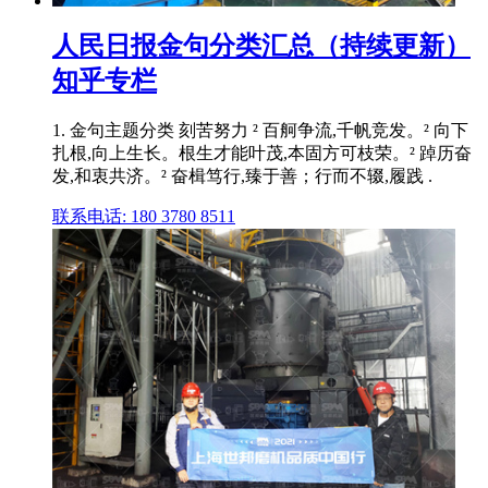
人民日报金句分类汇总（持续更新）
知乎专栏
1. 金句主题分类 刻苦努力 ² 百舸争流,千帆竞发。² 向下
扎根,向上生长。根生才能叶茂,本固方可枝荣。² 踔历奋
发,和衷共济。² 奋楫笃行,臻于善；行而不辍,履践 .
联系电话: 180 3780 8511