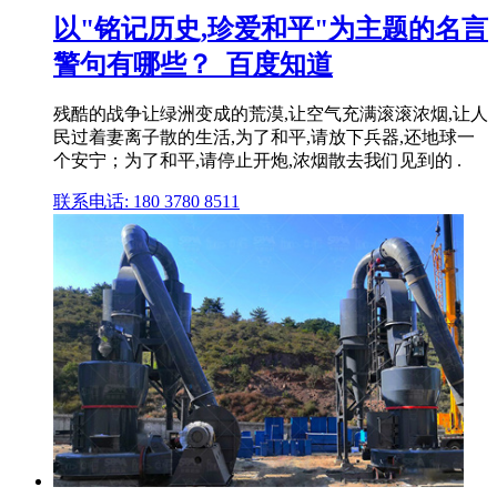
以"铭记历史,珍爱和平"为主题的名言
警句有哪些？_百度知道
残酷的战争让绿洲变成的荒漠,让空气充满滚滚浓烟,让人
民过着妻离子散的生活,为了和平,请放下兵器,还地球一
个安宁；为了和平,请停止开炮,浓烟散去我们见到的 .
联系电话: 180 3780 8511