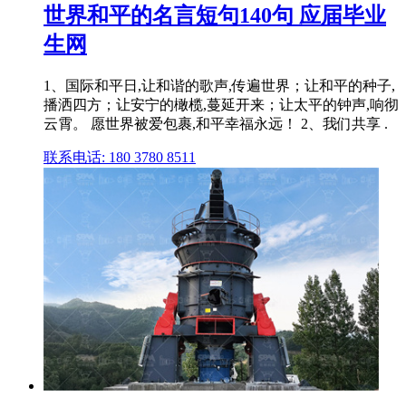
世界和平的名言短句140句 应届毕业
生网
1、国际和平日,让和谐的歌声,传遍世界；让和平的种子,
播洒四方；让安宁的橄榄,蔓延开来；让太平的钟声,响彻
云霄。 愿世界被爱包裹,和平幸福永远！ 2、我们共享 .
联系电话: 180 3780 8511