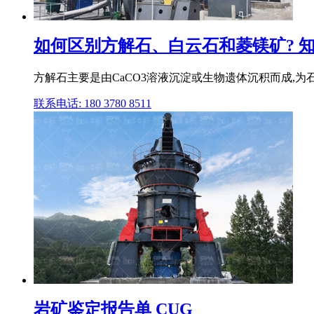
如何区别方解石、白云石和菱镁矿? 
方解石主要是由CaCO3溶液沉淀或生物遗体沉积而成,为石
联系电话: 180 3780 8511
岩矿鉴定报告单 CUG