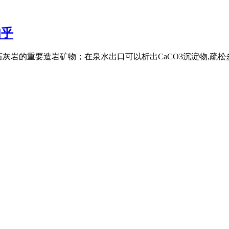
知乎
灰岩的重要造岩矿物；在泉水出口可以析出CaCO3沉淀物,疏松多