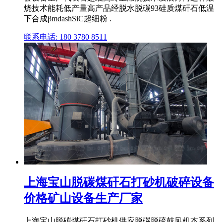
烧技术能耗低产量高产品经脱水脱碳93硅质煤矸石低温
下合成βmdashSiC超细粉 .
联系电话: 180 3780 8511
上海宝山脱碳煤矸石打砂机破碎设备
价格矿山设备生产厂家
上海宝山脱碳煤矸石打砂机供应脱碳脱硫鼓风机本系列