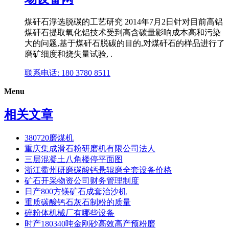
煤矸石浮选脱碳的工艺研究 2014年7月2日针对目前高铝
煤矸石提取氧化铝技术受到高含碳量影响成本高和污染
大的问题,基于煤矸石脱碳的目的,对煤矸石的样品进行了
磨矿细度和烧失量试验, .
联系电话: 180 3780 8511
Menu
相关文章
380720磨煤机
重庆集成滑石粉研磨机有限公司法人
三层混凝土八角楼停平面图
浙江衢州研磨碳酸钙悬辊磨全套设备价格
矿石开采物资公司财务管理制度
日产800方镁矿石成套治沙机
重质碳酸钙石灰石制粉的质量
碎粉体机械厂有哪些设备
时产180340吨金刚砂高效高产预粉磨