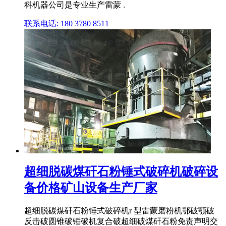
科机器公司是专业生产雷蒙 .
联系电话: 180 3780 8511
超细脱碳煤矸石粉锤式破碎机破碎设
备价格矿山设备生产厂家
超细脱碳煤矸石粉锤式破碎机r 型雷蒙磨粉机鄂破颚破
反击破圆锥破锤破机复合破超细破煤矸石粉免责声明交