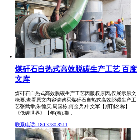
煤矸石自热式高效脱碳生产工艺 百度
文库
煤矸石自热式高效脱碳生产工艺因版权原因,仅展示原文
概要,查看原文内容请购买煤矸石自热式高效脱碳生产工
艺张武举;朱德庆;周国栋;何金兵;申文军【期刊名称】
《低碳世界》【年(卷),期 .
联系电话: 180 3780 8511