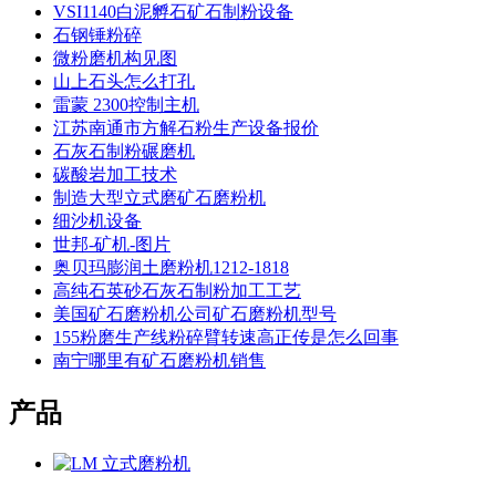
VSI1140白泥孵石矿石制粉设备
石钢锤粉碎
微粉磨机构见图
山上石头怎么打孔
雷蒙 2300控制主机
江苏南通市方解石粉生产设备报价
石灰石制粉碾磨机
碳酸岩加工技术
制造大型立式磨矿石磨粉机
细沙机设备
世邦-矿机-图片
奥贝玛膨润土磨粉机1212-1818
高纯石英砂石灰石制粉加工工艺
美国矿石磨粉机公司矿石磨粉机型号
155粉磨生产线粉碎臂转速高正传是怎么回事
南宁哪里有矿石磨粉机销售
产品