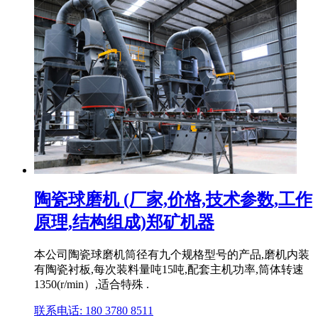
陶瓷球磨机 (厂家,价格,技术参数,工作
原理,结构组成)郑矿机器
本公司陶瓷球磨机筒径有九个规格型号的产品,磨机内装
有陶瓷衬板,每次装料量吨15吨,配套主机功率,筒体转速
1350(r/min）,适合特殊 .
联系电话: 180 3780 8511