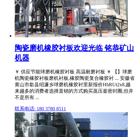
陶瓷磨机橡胶衬板欢迎光临 铭恭矿山
机器
￥ 供应节能球磨机橡胶衬板 高温耐磨衬板 ￥ 【】球磨
机陶瓷橡胶衬板磨机衬板,橡胶陶瓷复合橡胶衬 ... 安徽省
黄山市歙县绍濂乡球磨机橡胶衬里新报价HhRUt2x8,越
来越多的消费者选择直销的方式购买蒸压釜密封圈,但并
不是所有 ...
联系电话: 180 3780 8511