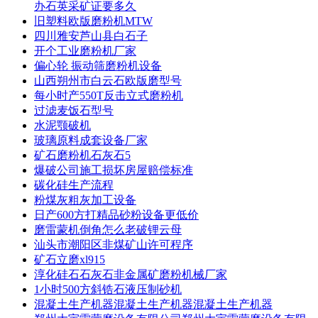
办石英采矿证要多久
旧塑料欧版磨粉机MTW
四川雅安芦山县白石子
开个工业磨粉机厂家
偏心轮 振动筛磨粉机设备
山西朔州市白云石欧版磨型号
每小时产550T反击立式磨粉机
过滤麦饭石型号
水泥颚破机
玻璃原料成套设备厂家
矿石磨粉机石灰石5
爆破公司施工损坏房屋赔偿标准
碳化硅生产流程
粉煤灰粗灰加工设备
日产600方打精品砂粉设备更低价
磨雷蒙机倒角怎么老破锂云母
汕头市潮阳区非煤矿山许可程序
矿石立磨xl915
淳化硅石石灰石非金属矿磨粉机械厂家
1小时500方斜锆石液压制砂机
混凝土生产机器混凝土生产机器混凝土生产机器