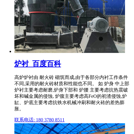
炉衬_百度百科
高炉炉衬由 耐火砖 砌筑而成,由于各部分内衬工作条件
不同,采用的耐火砖材质和性能也不同。 如 炉身 中上部
炉衬主要考虑耐磨,炉身下部和 炉腰 主要考虑抗热震破
坏和碱金属的侵蚀, 炉腹主要考虑高FeO的初渣侵蚀,炉
缸、炉底主要考虑抗铁水机械冲刷和耐火砖的差热膨
胀。
联系电话: 180 3780 8511