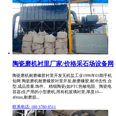
陶瓷磨机衬里厂家/价格采石场设备网
陶瓷磨机耐磨橡胶衬里开发无机盐工业1996年03期手机
知网 陶瓷磨机耐磨橡胶衬里开发,耐磨橡胶,耐冲击性,合
型,成品质量,饰件。 精细陶瓷(如PTC热敏电阻、陶瓷电
容器)生产用的小型磨机,用有机玻璃衬里,厚度10—
40mm,耐磨损...
联系电话: 180 3780 8511