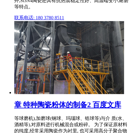
外,Si3N4陶瓷还具有抗热震稳定性好、高温蠕变小,耐磨
等特点。
联系电话: 180 3780 8511
章 特种陶瓷粉体的制备2 百度文库
等球磨机),加磨球(钢球、玛瑙球、锆球等)与介 质(水、
酒精等),对原料进行机械混合或粉碎。 为了保证原材料
的纯度,经常采用陶瓷作为衬里, 也可采用高分子聚合物