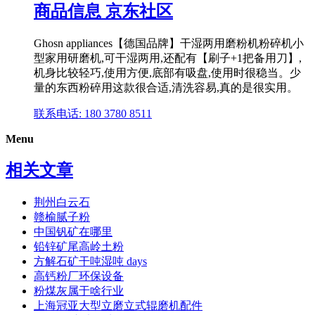
商品信息 京东社区
Ghosn appliances【德国品牌】干湿两用磨粉机粉碎机小
型家用研磨机,可干湿两用,还配有【刷子+1把备用刀】,
机身比较轻巧,使用方便,底部有吸盘,使用时很稳当。少
量的东西粉碎用这款很合适,清洗容易,真的是很实用。
联系电话: 180 3780 8511
Menu
相关文章
荆州白云石
赣榆腻子粉
中国钒矿在哪里
铅锌矿尾高岭土粉
方解石矿干吨湿吨 days
高钙粉厂环保设备
粉煤灰属于啥行业
上海冠亚大型立磨立式辊磨机配件