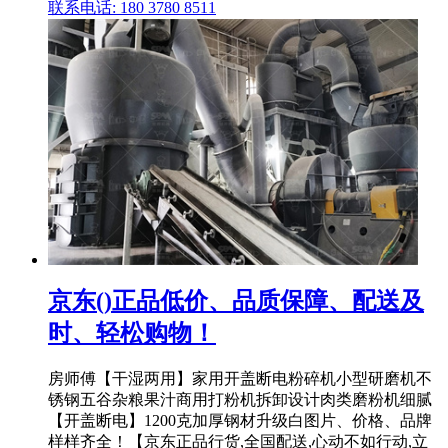
联系电话: 180 3780 8511
京东()正品低价、品质保障、配送及
时、轻松购物！
房师傅【干湿两用】家用开盖断电粉碎机小型研磨机不
锈钢五谷杂粮果汁商用打粉机拆卸设计肉类磨粉机细腻
【开盖断电】1200克加厚钢材升级白图片、价格、品牌
样样齐全！【京东正品行货,全国配送,心动不如行动,立