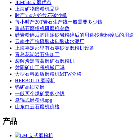
JLM544立磨优点
上海矿物磨粉机品牌
时产550方蛇纹石破沙机
每小时产20T岩石生产线一般需要多少钱
重晶石磨粉机研磨机参数
砂岩粉碎后的用途砂岩粉碎后的用途砂岩粉碎后的用途
云南生产抗硫酸盐硅酸盐水泥厂
上海嘉定那里有石英砂卖磨粉机设备
青岛花岗岩石头加工
裂解炭黑雷蒙磨矿石磨粉机
射阳矿山工程机械厂吗
大型石料欧版磨粉机MTW介格
HERBOLD 磨碎机
钨矿高细立磨
一般买个煤矿要多少钱
悬辊式磨粉机npg
山东白云石磨机价格
产品