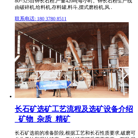
80~325目钾长石粉,产量420吨每小时。钾长石粉生产线
由破碎机,给料机,存料罐,料斗,摆式磨粉机,风 .
联系电话: 180 3780 8511
长石矿选矿工艺流程及选矿设备介绍
_矿物_杂质_精矿
长石矿选前的准备阶段,根据工艺和长石性质要求,破磨可