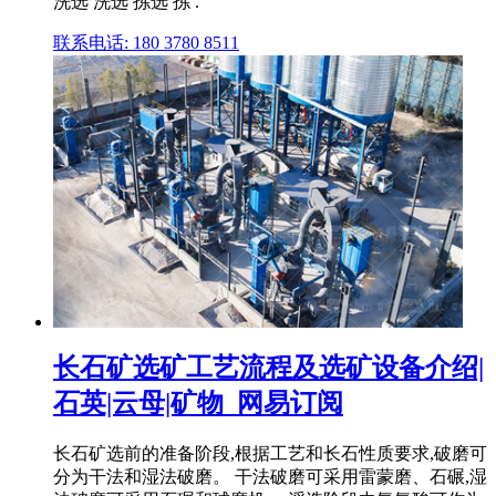
洗选 洗选 拣选 拣 .
联系电话: 180 3780 8511
长石矿选矿工艺流程及选矿设备介绍|
石英|云母|矿物_网易订阅
长石矿选前的准备阶段,根据工艺和长石性质要求,破磨可
分为干法和湿法破磨。 干法破磨可采用雷蒙磨、石碾,湿