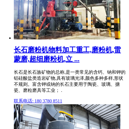
长石磨粉机物料加工重工,磨粉机,雷
蒙磨,超细磨粉机,立 ...
长石是长石族矿物的总称,是一类常见的含钙、钠和钾的
铝硅酸盐类造岩矿物,具有玻璃光泽,颜色多种多样,形状
不规则。富含钾或钠的长石主要用于陶瓷、玻璃、搪
瓷、磨粒磨具等工业； .
联系电话: 180 3780 8511