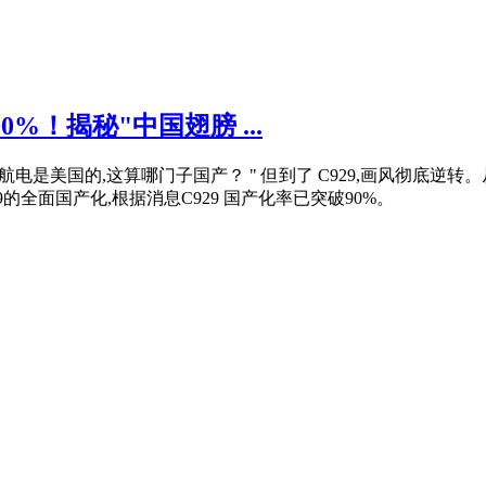
%！揭秘"中国翅膀 ...
国的,航电是美国的,这算哪门子国产？ " 但到了 C929,画风彻
全面国产化,根据消息C929 国产化率已突破90%。