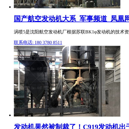
国产航空发动机大系_军事频道_凤凰
涡喷5是沈阳航空发动机厂根据苏联BK1φ发动机的技术资
联系电话: 180 3780 8511
发动机果然被制裁了！C919发动机出于