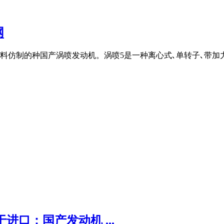
网
料仿制的种国产涡喷发动机。涡喷5是一种离心式､单转子､带加力式航
进口：国产发动机 ...