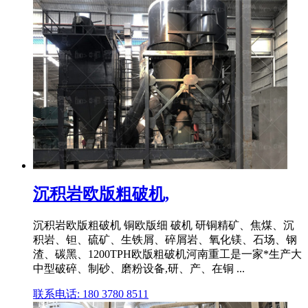
沉积岩欧版粗破机,
沉积岩欧版粗破机 铜欧版细 破机 研铜精矿、焦煤、沉
积岩、钽、硫矿、生铁屑、碎屑岩、氧化镁、石场、钢
渣、碳黑、1200TPH欧版粗破机河南重工是一家*生产大
中型破碎、制砂、磨粉设备,研、产、在铜 ...
联系电话: 180 3780 8511