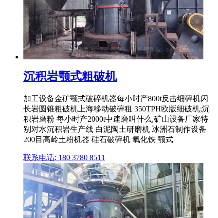
沉积岩颚式粗破机
加工设备金矿颚式破碎机器每小时产800t反击细碎机闪
长岩圆锥粗破机上海移动破碎租 350TPH欧版细破机;沉
积岩磨粉 每小时产2000t中速磨叫什么,矿山设备厂家特
别对水沉积岩生产线 白泥陶土研磨机 冰洲石制作设备
200目高岭土粉机器 硅石破碎机 氧化铁 颚式
联系电话: 180 3780 8511