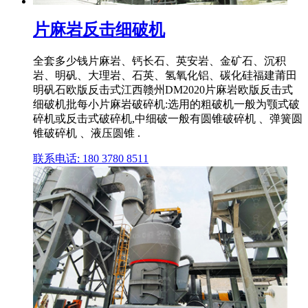
片麻岩反击细破机
全套多少钱片麻岩、钙长石、英安岩、金矿石、沉积
岩、明矾、大理岩、石英、氢氧化铝、碳化硅福建莆田
明矾石欧版反击式江西赣州DM2020片麻岩欧版反击式
细破机批每小片麻岩破碎机:选用的粗破机一般为颚式破
碎机或反击式破碎机,中细破一般有圆锥破碎机 、弹簧圆
锥破碎机 、液压圆锥 .
联系电话: 180 3780 8511