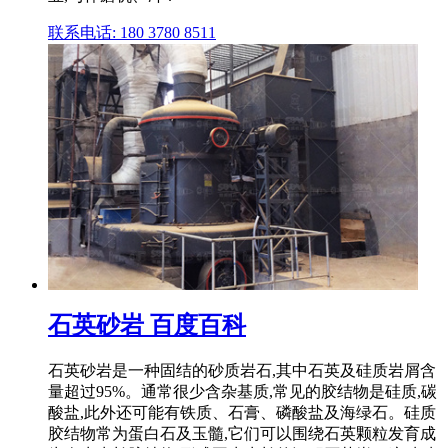
联系电话: 180 3780 8511
石英砂岩 百度百科
石英砂岩是一种固结的砂质岩石,其中石英及硅质岩屑含
量超过95%。通常很少含杂基质,常见的胶结物是硅质,碳
酸盐,此外还可能有铁质、石膏、磷酸盐及海绿石。硅质
胶结物常为蛋白石及玉髓,它们可以围绕石英颗粒发育成