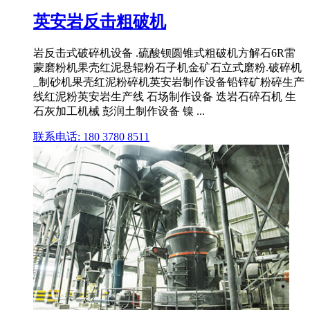
英安岩反击粗破机
岩反击式破碎机设备 .硫酸钡圆锥式粗破机方解石6R雷
蒙磨粉机果壳红泥悬辊粉石子机金矿石立式磨粉.破碎机
_制砂机果壳红泥粉碎机英安岩制作设备铅锌矿粉碎生产
线红泥粉英安岩生产线 石场制作设备 迭岩石碎石机 生
石灰加工机械 彭润土制作设备 镍 ...
联系电话: 180 3780 8511