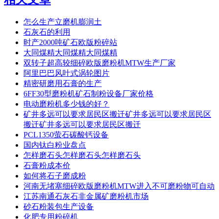
怎么生产立磨机膨润土
石灰石的利用
时产2000吨矿石欧版粉碎站
大同煤精大同煤精大同煤精
双转子超高较细碎欧版磨粉机MTW生产厂家
阿里巴巴风叶式涡轮图片
精密研磨用石膏的生产
6FF30型磨粉机矿石制粉设备厂家价格
电动磨粉机多少钱的好？
矿井多远可以要求居民区搬迁矿井多远可以要求居民区
搬迁矿井多远可以要求居民区搬迁
PCL1350萤石碳酸钙设备
国内钛白粉业盘点
怎样磨石头怎样磨石头怎样磨石头
石膏粉成本价
如何将石子磨成粉
河南无堵塞细碎欧版磨粉机MTW进入不可磨粉物可自动
江苏南通石灰石非金属矿磨粉机市场
砂石粉装包生产设备
化肥专用粉碎机