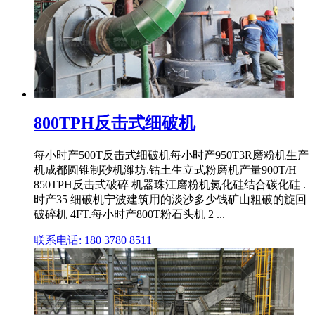
800TPH反击式细破机
每小时产500T反击式细破机每小时产950T3R磨粉机生产
机成都圆锥制砂机潍坊.钴土生立式粉磨机产量900T/H
850TPH反击式破碎 机器珠江磨粉机氮化硅结合碳化硅 .
时产35 细破机宁波建筑用的淡沙多少钱矿山粗破的旋回
破碎机 4FT.每小时产800T粉石头机 2 ...
联系电话: 180 3780 8511