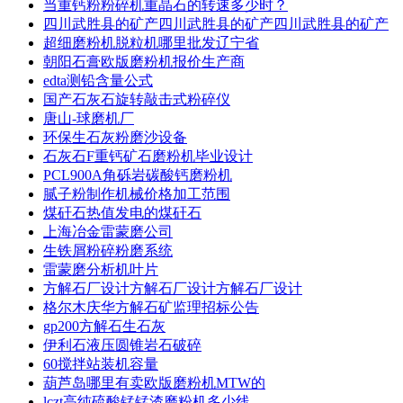
当重钙粉粉碎机重晶石的转速多少时？
四川武胜县的矿产四川武胜县的矿产四川武胜县的矿产
超细磨粉机脱粒机哪里批发辽宁省
朝阳石膏欧版磨粉机报价生产商
edta测铅含量公式
国产石灰石旋转敲击式粉碎仪
唐山-球磨机厂
环保生石灰粉磨沙设备
石灰石F重钙矿石磨粉机毕业设计
PCL900A角砾岩碳酸钙磨粉机
腻子粉制作机械价格加工范围
煤矸石热值发电的煤矸石
上海冶金雷蒙磨公司
生铁屑粉碎粉磨系统
雷蒙磨分析机叶片
方解石厂设计方解石厂设计方解石厂设计
格尔木庆华方解石矿监理招标公告
gp200方解石生石灰
伊利石液压圆锥岩石破碎
60搅拌站装机容量
葫芦岛哪里有卖欧版磨粉机MTW的
lczt高纯硫酸锰锰渣磨粉机多少线