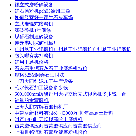
锡立式磨粉碎设备
矿石磨粉机pch03徐州三鼎
如何经营好一家生石灰车场
玄武岩辊式磨粉机
颚破整机1年保修
煤矸石制造砖设备
连云港明探矿机械厂
广州悬工业辊磨机广州悬工业辊磨机广州悬工业辊磨机
包头哪有卖打粉机
矿用干磨机价格
石灰石重钙石灰石工业磨粉机特价
规格525MM碎石怎叫法
山西大同红泥加工生产设备
沁水长石加工设备多少钱
6001000mm碳酸钙用大型立磨立式辊磨机多少钱一台
销量的雷蒙磨机
上海大鹏方解石磨粉机厂
中建材新材料有限公司3000万吨-年高岭土骨料
时产1300吨无烟煤高岭土磨粉机
雷蒙磨供应商雷蒙磨供应商雷蒙磨供应商
上海世邦流动石膏欧版磨粉机报价