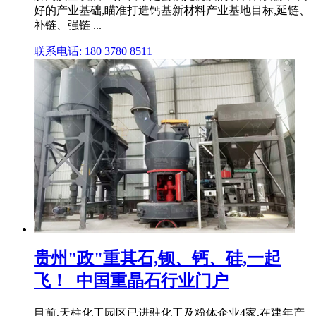
好的产业基础,瞄准打造钙基新材料产业基地目标,延链、
补链、强链 ...
联系电话: 180 3780 8511
贵州"政"重其石,钡、钙、硅,一起
飞！_中国重晶石行业门户
目前,天柱化工园区已进驻化工及粉体企业4家,在建年产