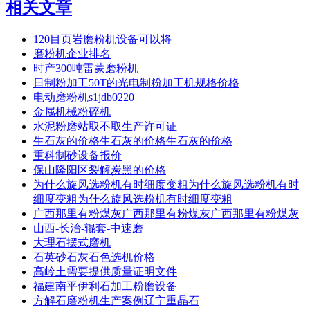
相关文章
120目页岩磨粉机设备可以将
磨粉机企业排名
时产300吨雷蒙磨粉机
日制粉加工50T的光电制粉加工机规格价格
电动磨粉机s1jdb0220
金属机械粉碎机
水泥粉磨站取不取生产许可证
生石灰的价格生石灰的价格生石灰的价格
重科制砂设备报价
保山隆阳区裂解炭黑的价格
为什么旋风选粉机有时细度变粗为什么旋风选粉机有时
细度变粗为什么旋风选粉机有时细度变粗
广西那里有粉煤灰广西那里有粉煤灰广西那里有粉煤灰
山西-长治-辊套-中速磨
大理石摆式磨机
石英砂石灰石色选机价格
高岭土需要提供质量证明文件
福建南平伊利石加工粉磨设备
方解石磨粉机生产案例辽宁重晶石