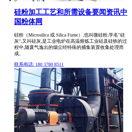
硅粉加工工艺和所需设备要闻资讯中
国粉体网
硅粉（Microsilica 或 Silica Fume）,也叫微硅粉,学名"硅
灰",又叫硅灰,是工业电炉在高温熔炼工业硅及硅铁的过
程中,随废气逸出的烟尘经特殊的捕集装置收集处理而
成。
联系电话: 180 3780 8511