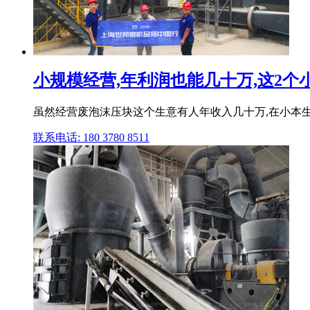
小规模经营,年利润也能几十万,这2个小生
虽然经营废泡沫压块这个生意有人年收入几十万,在小本生
联系电话: 180 3780 8511