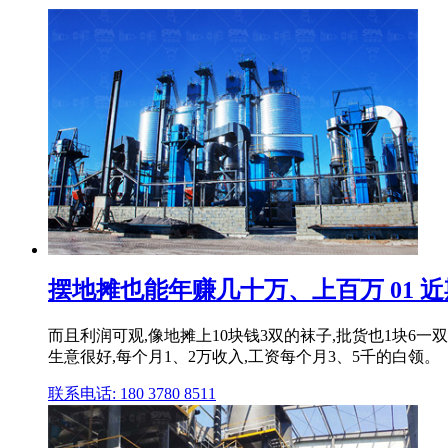
摆地摊也能年赚几十万、上百万 01 近期火
而且利润可观,像地摊上10块钱3双的袜子,批货也1块6
生意很好,每个月1、2万收入,工资每个月3、5千的白领。
联系电话: 180 3780 8511