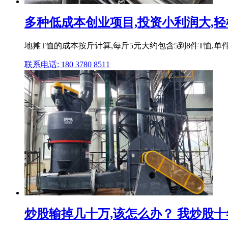
多种低成本创业项目,投资小利润大,
地摊T恤的成本按斤计算,每斤5元大约包含5到8件T恤,单
联系电话: 180 3780 8511
炒股输掉几十万,该怎么办？ 我炒股十年,