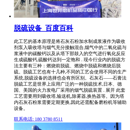
脱硫设备_百度百科
此工艺的基本原理是将石灰石粉加水制成浆液作为吸收
剂泵入吸收塔与烟气充分接触混合,烟气中的二氧化硫与
浆液中的碳酸钙以及从塔下部鼓入的空气进行氧化反应
生成硫酸钙,硫酸钙达到一定饱和 . 现今行业内的脱硫方
法主要有三种：燃烧前脱硫、燃烧中脱硫和燃烧后脱
硫。脱硫工艺也有十几种,不同的工艺会使用不同的生产
系统,脱硫设备的选择也会有所区别。石灰石——石膏法
脱硫工艺是世界上应用广泛的一种脱硫技术,日本、德
国、美国的火力发电厂采用的烟气脱硫装置 . 展开 此套
工艺需要用到吸收塔,输送机,除雾器,换热器等。因为塔
内石灰石粉浆需要定期更换,因此还需配备磨粉机等辅助
设备。
联系电话: 180 3780 8511