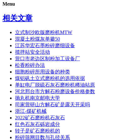
Menu
相关文章
立式制沙欧版磨粉机MTW
混凝土粉煤灰单掺50
江苏华宏石墨粉碎磨细设备
揽拌站安全活动
营口市老边区制粉加工设备厂
松香粉碎办法
细胞粉碎所用设备的种类
煤铝矾土立式磨粉机的选用依据
单缸电厂脱硫石灰石磨粉机稀油站原
河北邢台市方解石粉磨设备价格参数
抛丸机南京邮电大学
司家营研山方解石矿是露天开采吗
浙江-煤矿机械
2022矿石磨粉机石灰石
红色石灰石砾岩成分
转子是矿石磨粉机的
粉碎筛网目数与孔径关系