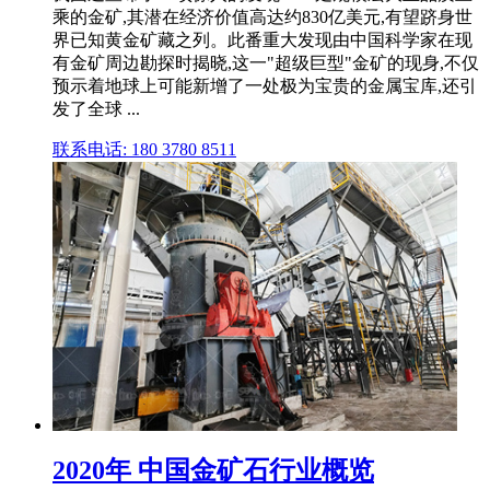
乘的金矿,其潜在经济价值高达约830亿美元,有望跻身世
界已知黄金矿藏之列。此番重大发现由中国科学家在现
有金矿周边勘探时揭晓,这一"超级巨型"金矿的现身,不仅
预示着地球上可能新增了一处极为宝贵的金属宝库,还引
发了全球 ...
联系电话: 180 3780 8511
2020年 中国金矿石行业概览