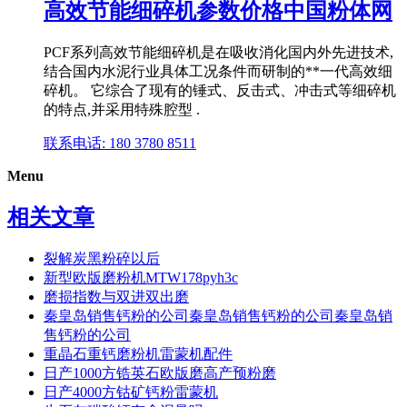
高效节能细碎机参数价格中国粉体网
PCF系列高效节能细碎机是在吸收消化国内外先进技术,
结合国内水泥行业具体工况条件而研制的**一代高效细
碎机。 它综合了现有的锤式、反击式、冲击式等细碎机
的特点,并采用特殊腔型 .
联系电话: 180 3780 8511
Menu
相关文章
裂解炭黑粉碎以后
新型欧版磨粉机MTW178pyh3c
磨损指数与双进双出磨
秦皇岛销售钙粉的公司秦皇岛销售钙粉的公司秦皇岛销
售钙粉的公司
重晶石重钙磨粉机雷蒙机配件
日产1000方锆英石欧版磨高产预粉磨
日产4000方钴矿钙粉雷蒙机