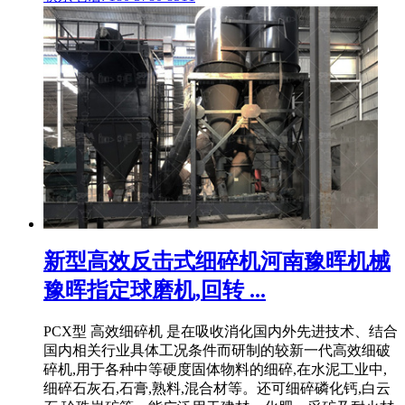
新型高效反击式细碎机河南豫晖机械
豫晖指定球磨机,回转 ...
PCX型 高效细碎机 是在吸收消化国内外先进技术、结合
国内相关行业具体工况条件而研制的较新一代高效细破
碎机,用于各种中等硬度固体物料的细碎,在水泥工业中,
细碎石灰石,石膏,熟料,混合材等。还可细碎磷化钙,白云