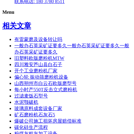
联系电话: 180 3780 8511
Menu
相关文章
有雷蒙磨及设备转让吗
一般办石英采矿证要多久一般办石英采矿证要多久一般
办石英采矿证要多久
旧塑料欧版磨粉机MTW
四川雅安芦山县白石子
开个工业磨粉机厂家
偏心轮 振动筛磨粉机设备
山西朔州市白云石欧版磨型号
每小时产550T反击立式磨粉机
过滤麦饭石型号
水泥颚破机
玻璃原料成套设备厂家
矿石磨粉机石灰石5
爆破公司施工损坏房屋赔偿标准
碳化硅生产流程
粉煤灰粗灰加工设备